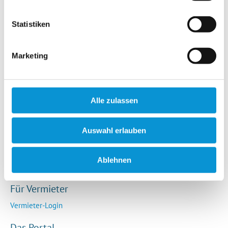
Hotels / Pensionen
Campingplätze
Statistiken
Urlaubsgesuche
Reiseversicherung
Marketing
Rechtliches
AGB
Alle zulassen
Impressum
Datenschutz
Auswahl erlauben
So funktioniert die Plattform
Cookie-Erklärung
Ablehnen
Barrierefreiheitserklärung
Für Vermieter
Vermieter-Login
Das Portal