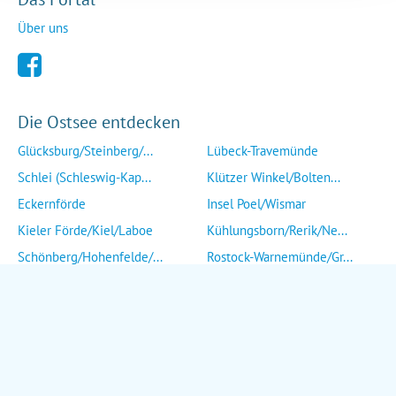
Über uns
Die Ostsee entdecken
Glücksburg/Steinberg/...
Lübeck-Travemünde
Schlei (Schleswig-Kap...
Klützer Winkel/Bolten...
Eckernförde
Insel Poel/Wismar
Kieler Förde/Kiel/Laboe
Kühlungsborn/Rerik/Ne...
Schönberg/Hohenfelde/...
Rostock-Warnemünde/Gr...
Insel Fehmarn
Insel Fischland/Darß/...
Heiligenhafen/Weißenh...
Ribnitz-Damgarten/Str...
Grömitz/Kellenhusen/D...
Insel Rügen/Insel Hid...
Eutin/Malente/Plön
Insel Usedom
Neustadt/Sierksdorf/P...
Wolgast/Anklam/Uecker...