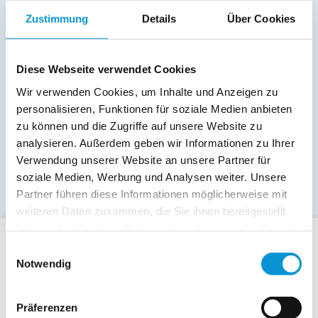
Zustimmung
Details
Über Cookies
Diese Webseite verwendet Cookies
Wir verwenden Cookies, um Inhalte und Anzeigen zu
personalisieren, Funktionen für soziale Medien anbieten
zu können und die Zugriffe auf unsere Website zu
analysieren. Außerdem geben wir Informationen zu Ihrer
Verwendung unserer Website an unsere Partner für
soziale Medien, Werbung und Analysen weiter. Unsere
Partner führen diese Informationen möglicherweise mit
weiteren Daten zusammen, die Sie ihnen bereitgestellt
haben oder die sie im Rahmen Ihrer Nutzung der Dienste
gesammelt haben.
Einwilligungsauswahl
Für Gäste
Notwendig
Allgemeine Buchungsanfrage
Last-Minute-Angebote
Präferenzen