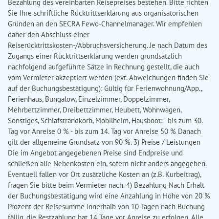
Bezahlung des vereinbarten Reisepreises bestehen. Bitte richten
Sie Ihre schriftliche Rücktrittserklärung aus organisatorischen
Gründen an den SECRA Fewo-Channelmanager. Wir empfehlen
daher den Abschluss einer
Reiserücktrittskosten-/Abbruchsversicherung. Je nach Datum des
Zugangs einer Rücktrittserklärung werden grundsätzlich
nachfolgend aufgeführte Sätze in Rechnung gestellt, die auch
vom Vermieter akzeptiert werden (evt. Abweichungen finden Sie
auf der Buchungsbestätigung): Gültig für Ferienwohnung/App.,
Ferienhaus, Bungalow, Einzelzimmer, Doppelzimmer,
Mehrbettzimmer, Dreibettzimmer, Heubett, Wohnwagen,
Sonstiges, Schlafstrandkorb, Mobilheim, Hausboot: - bis zum 30.
Tag vor Anreise 0 % - bis zum 14. Tag vor Anreise 50 % Danach
gilt der allgemeine Grundsatz von 90 %. 3) Preise / Leistungen
Die im Angebot angegebenen Preise sind Endpreise und
schließen alle Nebenkosten ein, sofern nicht anders angegeben.
Eventuell fallen vor Ort zusätzliche Kosten an (z.B. Kurbeitrag),
fragen Sie bitte beim Vermieter nach. 4) Bezahlung Nach Erhalt
der Buchungsbestätigung wird eine Anzahlung in Höhe von 20 %
Prozent der Reisesumme innerhalb von 10 Tagen nach Buchung
fällig, die Restzahlung hat 14 Tage vor Anreise zu erfolgen. Alle