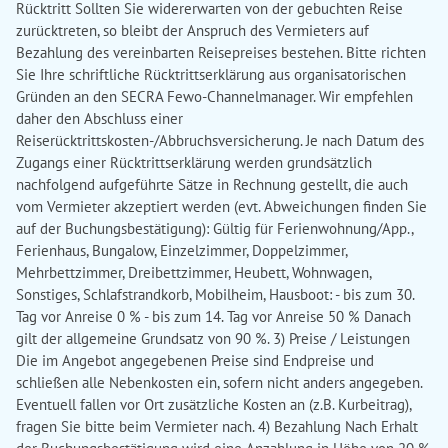
Rücktritt Sollten Sie widererwarten von der gebuchten Reise
zurücktreten, so bleibt der Anspruch des Vermieters auf
Bezahlung des vereinbarten Reisepreises bestehen. Bitte richten
Sie Ihre schriftliche Rücktrittserklärung aus organisatorischen
Gründen an den SECRA Fewo-Channelmanager. Wir empfehlen
daher den Abschluss einer
Reiserücktrittskosten-/Abbruchsversicherung. Je nach Datum des
Zugangs einer Rücktrittserklärung werden grundsätzlich
nachfolgend aufgeführte Sätze in Rechnung gestellt, die auch
vom Vermieter akzeptiert werden (evt. Abweichungen finden Sie
auf der Buchungsbestätigung): Gültig für Ferienwohnung/App.,
Ferienhaus, Bungalow, Einzelzimmer, Doppelzimmer,
Mehrbettzimmer, Dreibettzimmer, Heubett, Wohnwagen,
Sonstiges, Schlafstrandkorb, Mobilheim, Hausboot: - bis zum 30.
Tag vor Anreise 0 % - bis zum 14. Tag vor Anreise 50 % Danach
gilt der allgemeine Grundsatz von 90 %. 3) Preise / Leistungen
Die im Angebot angegebenen Preise sind Endpreise und
schließen alle Nebenkosten ein, sofern nicht anders angegeben.
Eventuell fallen vor Ort zusätzliche Kosten an (z.B. Kurbeitrag),
fragen Sie bitte beim Vermieter nach. 4) Bezahlung Nach Erhalt