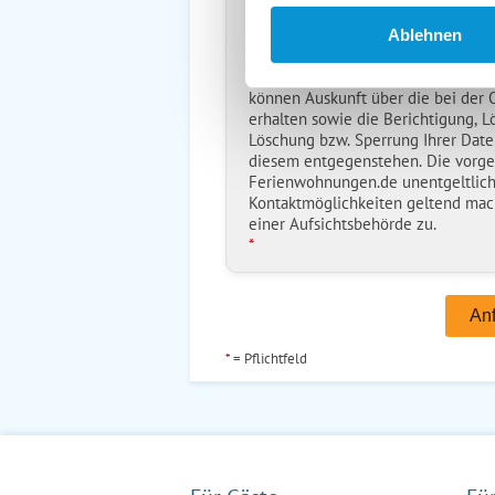
Ich habe die
Datenschutzhinwe
*
Ablehnen
Ostsee-Ferienwohnungen.de erh
Daten nur zur Bearbeitung Ihres A
können Auskunft über die bei der
erhalten sowie die Berichtigung, L
Löschung bzw. Sperrung Ihrer Date
diesem entgegenstehen. Die vorg
Ferienwohnungen.de unentgeltlich
Kontaktmöglichkeiten geltend mac
einer Aufsichtsbehörde zu.
*
*
= Pflichtfeld