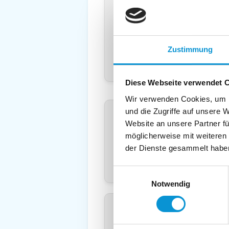
Land
*
:
Deuts
Telefon
*
:
Mobil:
Zustimmung
E-Mail:
Diese Webseite verwendet 
Wir verwenden Cookies, um I
Freier Kommentar an Vermieter
und die Zugriffe auf unsere 
Website an unsere Partner fü
möglicherweise mit weiteren
der Dienste gesammelt habe
Einwilligungsauswahl
Notwendig
Kopie der Nachricht per Mail z
Reiseversicherungs­information