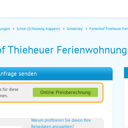
nungen
Schlei (Schleswig-Kappeln)
Grödersby
Ferienhof Thieheuer F
of Thieheuer Ferienwohnung
nfrage senden
 für diese
Online Preisberechnung
nen.
Warum profitieren Sie davon Ihre
Reisedaten anzugeben?