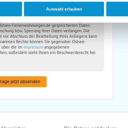
ise
gelesen und bin damit einverstanden.
Auswahl erlauben
ebt, verarbeitet und nutzt Ihre personenbezogenen
nliegens (Buchungsanfrage/Informationsanfrage). Sie
 Ostsee-Ferienwohnungen.de gespeicherten Daten
öschung bzw. Sperrung Ihrer Daten verlangen. Die
n vor Abschluss der Bearbeitung Ihres Anliegens kann
enannten Rechte können Sie gegenüber Ostsee-
 über die im
Impressum
angegebenen
hen, außerdem steht Ihnen ein Beschwerderecht bei