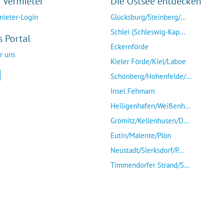
r Vermieter
Die Ostsee entdecken
mieter-Login
Glücksburg/Steinberg/...
Schlei (Schleswig-Kap...
s Portal
Eckernförde
r uns
Kieler Förde/Kiel/Laboe
Schönberg/Hohenfelde/...
Insel Fehmarn
Heiligenhafen/Weißenh...
Grömitz/Kellenhusen/D...
Eutin/Malente/Plön
Neustadt/Sierksdorf/P...
Timmendorfer Strand/S...