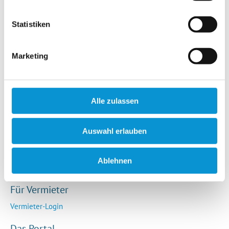
Hotels / Pensionen
Campingplätze
Statistiken
Urlaubsgesuche
Reiseversicherung
Marketing
Rechtliches
AGB
Alle zulassen
Impressum
Datenschutz
Auswahl erlauben
So funktioniert die Plattform
Cookie-Erklärung
Ablehnen
Barrierefreiheitserklärung
Für Vermieter
Vermieter-Login
Das Portal