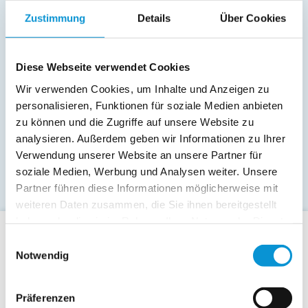
Zustimmung
Details
Über Cookies
Diese Webseite verwendet Cookies
Wir verwenden Cookies, um Inhalte und Anzeigen zu
personalisieren, Funktionen für soziale Medien anbieten
zu können und die Zugriffe auf unsere Website zu
analysieren. Außerdem geben wir Informationen zu Ihrer
Verwendung unserer Website an unsere Partner für
soziale Medien, Werbung und Analysen weiter. Unsere
Partner führen diese Informationen möglicherweise mit
weiteren Daten zusammen, die Sie ihnen bereitgestellt
haben oder die sie im Rahmen Ihrer Nutzung der Dienste
gesammelt haben.
Einwilligungsauswahl
Für Gäste
Notwendig
Allgemeine Buchungsanfrage
Last-Minute-Angebote
Präferenzen