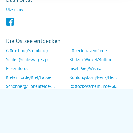
Über uns
Die Ostsee entdecken
Glücksburg/Steinberg/...
Lübeck-Travemünde
Schlei (Schleswig-Kap...
Klützer Winkel/Bolten...
Eckernförde
Insel Poel/Wismar
Kieler Förde/Kiel/Laboe
Kühlungsborn/Rerik/Ne...
Schönberg/Hohenfelde/...
Rostock-Warnemünde/Gr...
Insel Fehmarn
Insel Fischland/Darß/...
Heiligenhafen/Weißenh...
Ribnitz-Damgarten/Str...
Grömitz/Kellenhusen/D...
Insel Rügen/Insel Hid...
Eutin/Malente/Plön
Insel Usedom
Neustadt/Sierksdorf/P...
Wolgast/Anklam/Uecker...