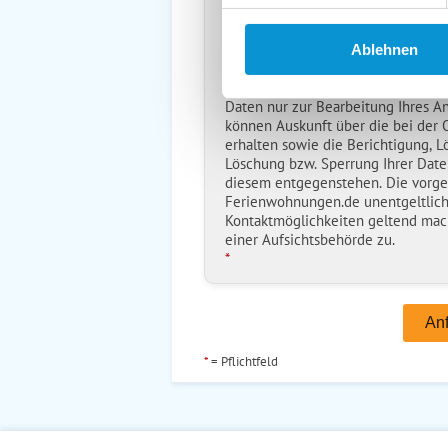
Reiseversicherungs­information
Ich habe die
Datenschutzhinwe
Ablehnen
*
Ostsee-Ferienwohnungen.de erh
Daten nur zur Bearbeitung Ihres A
können Auskunft über die bei der
erhalten sowie die Berichtigung, L
Löschung bzw. Sperrung Ihrer Date
diesem entgegenstehen. Die vorg
Ferienwohnungen.de unentgeltlich
Kontaktmöglichkeiten geltend mac
einer Aufsichtsbehörde zu.
*
*
= Pflichtfeld