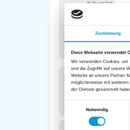
PLZ
*
und
Ort
*
:
Land
*
:
Deuts
Telefon
*
:
Zustimmung
Mobil:
E-Mail:
Diese Webseite verwendet 
Wir verwenden Cookies, um I
Freier Kommentar an Vermieter
und die Zugriffe auf unsere 
Website an unsere Partner fü
möglicherweise mit weiteren
der Dienste gesammelt habe
Einwilligungsauswahl
Notwendig
Kopie der Nachricht per Mail z