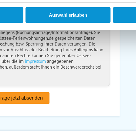
en anfordern
ise
gelesen und bin damit einverstanden.
Auswahl erlauben
ebt, verarbeitet und nutzt Ihre personenbezogenen
nliegens (Buchungsanfrage/Informationsanfrage). Sie
 Ostsee-Ferienwohnungen.de gespeicherten Daten
öschung bzw. Sperrung Ihrer Daten verlangen. Die
n vor Abschluss der Bearbeitung Ihres Anliegens kann
enannten Rechte können Sie gegenüber Ostsee-
 über die im
Impressum
angegebenen
hen, außerdem steht Ihnen ein Beschwerderecht bei