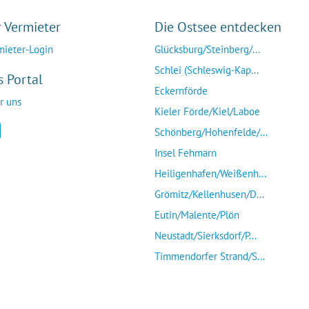
r Vermieter
Die Ostsee entdecken
mieter-Login
Glücksburg/Steinberg/...
Schlei (Schleswig-Kap...
s Portal
Eckernförde
r uns
Kieler Förde/Kiel/Laboe
Schönberg/Hohenfelde/...
Insel Fehmarn
Heiligenhafen/Weißenh...
Grömitz/Kellenhusen/D...
Eutin/Malente/Plön
Neustadt/Sierksdorf/P...
Timmendorfer Strand/S...