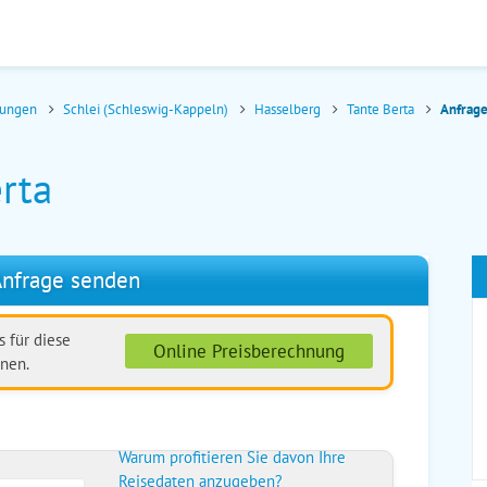
nungen
Schlei (Schleswig-Kappeln)
Hasselberg
Tante Berta
Anfrag
rta
nfrage senden
 für diese
Online Preisberechnung
nen.
Warum profitieren Sie davon Ihre
Reisedaten anzugeben?