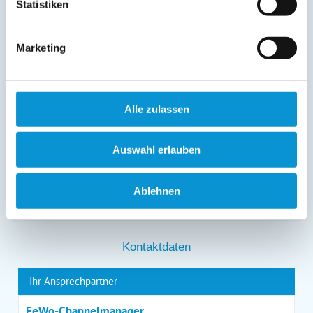
Statistiken
gespeicherten Daten erhalten sowie die Berichtigung,
Löschung bzw. Sperrung Ihrer Daten verlangen. Die
Löschung bzw. Sperrung Ihrer Daten vor Abschluss der
Bearbeitung Ihres Anliegens kann diesem
Marketing
entgegenstehen. Die vorgenannten Rechte können Sie
gegenüber Ostsee-Ferienwohnungen.de unentgeltlich
über die im
Impressum
angegebenen
Kontaktmöglichkeiten geltend machen, außerdem steht
Alle zulassen
Ihnen ein Beschwerderecht bei einer Aufsichtsbehörde
zu.
*
Auswahl erlauben
Ablehnen
*
= Pflichtfeld
Kontaktdaten
Ihr Ansprechpartner
FeWo-Channelmanager