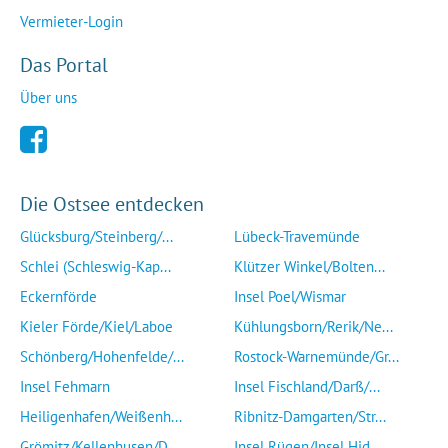
Vermieter-Login
Das Portal
Über uns
Die Ostsee entdecken
Glücksburg/Steinberg/...
Lübeck-Travemünde
Schlei (Schleswig-Kap...
Klützer Winkel/Bolten...
Eckernförde
Insel Poel/Wismar
Kieler Förde/Kiel/Laboe
Kühlungsborn/Rerik/Ne...
Schönberg/Hohenfelde/...
Rostock-Warnemünde/Gr...
Insel Fehmarn
Insel Fischland/Darß/...
Heiligenhafen/Weißenh...
Ribnitz-Damgarten/Str...
Grömitz/Kellenhusen/D...
Insel Rügen/Insel Hid...