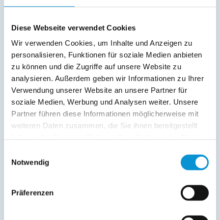
Freier Kommentar an Vermieter
Diese Webseite verwendet Cookies
Wir verwenden Cookies, um Inhalte und Anzeigen zu
personalisieren, Funktionen für soziale Medien anbieten
zu können und die Zugriffe auf unsere Website zu
analysieren. Außerdem geben wir Informationen zu Ihrer
Verwendung unserer Website an unsere Partner für
soziale Medien, Werbung und Analysen weiter. Unsere
Partner führen diese Informationen möglicherweise mit
Kopie der Nachricht per Mail zusenden
weiteren Daten zusammen, die Sie ihnen bereitgestellt
Reiseversicherungs­informationen anfordern
haben oder die sie im Rahmen Ihrer Nutzung der Dienste
Ich habe die
Datenschutzhinweise
gelesen und bin
gesammelt haben.
Einwilligungsauswahl
damit einverstanden.
Notwendig
*
Ostsee-Ferienwohnungen.de erhebt, verarbeitet und
nutzt Ihre personenbezogenen Daten nur zur
Präferenzen
Bearbeitung Ihres Anliegens
(Buchungsanfrage/Informationsanfrage). Sie können
Auskunft über die bei der Ostsee-Ferienwohnungen.de