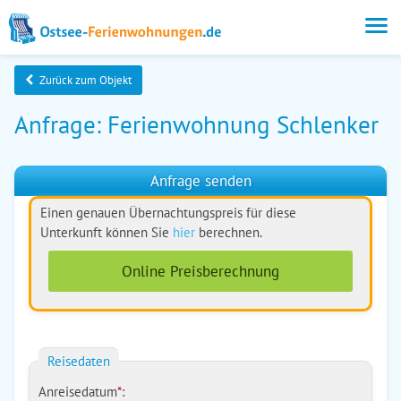
Zurück zum Objekt
Anfrage: Ferienwohnung Schlenker
Anfrage senden
Einen genauen Übernachtungspreis für diese
Unterkunft können Sie
hier
berechnen.
Online Preisberechnung
Reisedaten
Anreisedatum
*
: