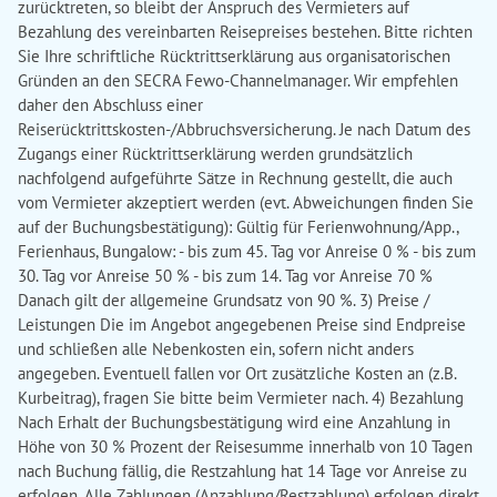
zurücktreten, so bleibt der Anspruch des Vermieters auf
Bezahlung des vereinbarten Reisepreises bestehen. Bitte richten
Sie Ihre schriftliche Rücktrittserklärung aus organisatorischen
Gründen an den SECRA Fewo-Channelmanager. Wir empfehlen
daher den Abschluss einer
Reiserücktrittskosten-/Abbruchsversicherung. Je nach Datum des
Zugangs einer Rücktrittserklärung werden grundsätzlich
nachfolgend aufgeführte Sätze in Rechnung gestellt, die auch
vom Vermieter akzeptiert werden (evt. Abweichungen finden Sie
auf der Buchungsbestätigung): Gültig für Ferienwohnung/App.,
Ferienhaus, Bungalow: - bis zum 45. Tag vor Anreise 0 % - bis zum
30. Tag vor Anreise 50 % - bis zum 14. Tag vor Anreise 70 %
Danach gilt der allgemeine Grundsatz von 90 %. 3) Preise /
Leistungen Die im Angebot angegebenen Preise sind Endpreise
und schließen alle Nebenkosten ein, sofern nicht anders
angegeben. Eventuell fallen vor Ort zusätzliche Kosten an (z.B.
Kurbeitrag), fragen Sie bitte beim Vermieter nach. 4) Bezahlung
Nach Erhalt der Buchungsbestätigung wird eine Anzahlung in
Höhe von 30 % Prozent der Reisesumme innerhalb von 10 Tagen
nach Buchung fällig, die Restzahlung hat 14 Tage vor Anreise zu
erfolgen. Alle Zahlungen (Anzahlung/Restzahlung) erfolgen direkt