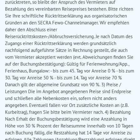
zurücktreten, so bleibt der Anspruch des Vermieters auf
Bezahlung des vereinbarten Reisepreises bestehen. Bitte richten
Sie Ihre schriftliche Rücktrittserklärung aus organisatorischen
Gründen an den SECRA Fewo-Channelmanager. Wir empfehlen
daher den Abschluss einer
Reiserücktrittskosten-/Abbruchsversicherung. Je nach Datum des
Zugangs einer Rücktrittserklärung werden grundsätzlich
nachfolgend aufgeführte Sätze in Rechnung gestellt, die auch
vom Vermieter akzeptiert werden (evt. Abweichungen finden Sie
auf der Buchungsbestätigung): Gültig für Ferienwohnung/App.,
Ferienhaus, Bungalow: - bis zum 45. Tag vor Anreise 0 % - bis zum
30. Tag vor Anreise 50 % - bis zum 14. Tag vor Anreise 70 %
Danach gilt der allgemeine Grundsatz von 90 %. 3) Preise /
Leistungen Die im Angebot angegebenen Preise sind Endpreise
und schließen alle Nebenkosten ein, sofern nicht anders
angegeben. Eventuell fallen vor Ort zusätzliche Kosten an (z.B.
Kurbeitrag), fragen Sie bitte beim Vermieter nach. 4) Bezahlung
Nach Erhalt der Buchungsbestätigung wird eine Anzahlung in
Höhe von 30 % Prozent der Reisesumme innerhalb von 10 Tagen
nach Buchung fällig, die Restzahlung hat 14 Tage vor Anreise zu
erfolgen. Alle Zahlungen (Anzahlung/Restzahlung) erfolgen direkt