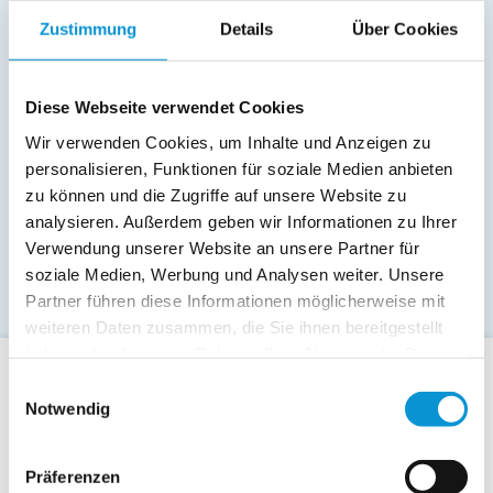
Zustimmung
Details
Über Cookies
Diese Webseite verwendet Cookies
Wir verwenden Cookies, um Inhalte und Anzeigen zu
personalisieren, Funktionen für soziale Medien anbieten
zu können und die Zugriffe auf unsere Website zu
analysieren. Außerdem geben wir Informationen zu Ihrer
Verwendung unserer Website an unsere Partner für
soziale Medien, Werbung und Analysen weiter. Unsere
Partner führen diese Informationen möglicherweise mit
weiteren Daten zusammen, die Sie ihnen bereitgestellt
haben oder die sie im Rahmen Ihrer Nutzung der Dienste
gesammelt haben.
Einwilligungsauswahl
Für Gäste
Notwendig
Allgemeine Buchungsanfrage
Last-Minute-Angebote
Präferenzen