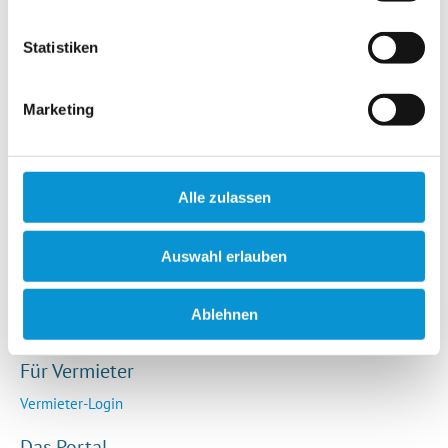
Hotels / Pensionen
Campingplätze
Statistiken
Urlaubsgesuche
Reiseversicherung
Marketing
Rechtliches
AGB
Alle zulassen
Impressum
Datenschutz
Auswahl erlauben
So funktioniert die Plattform
Cookie-Erklärung
Ablehnen
Barrierefreiheitserklärung
Für Vermieter
Vermieter-Login
Das Portal