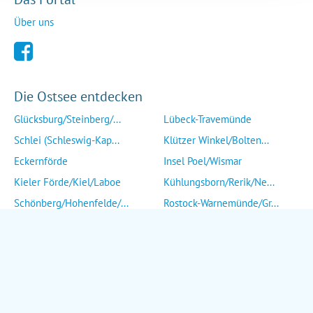
Über uns
Die Ostsee entdecken
Glücksburg/Steinberg/...
Lübeck-Travemünde
Schlei (Schleswig-Kap...
Klützer Winkel/Bolten...
Eckernförde
Insel Poel/Wismar
Kieler Förde/Kiel/Laboe
Kühlungsborn/Rerik/Ne...
Schönberg/Hohenfelde/...
Rostock-Warnemünde/Gr...
Insel Fehmarn
Insel Fischland/Darß/...
Heiligenhafen/Weißenh...
Ribnitz-Damgarten/Str...
Grömitz/Kellenhusen/D...
Insel Rügen/Insel Hid...
Eutin/Malente/Plön
Insel Usedom
Neustadt/Sierksdorf/P...
Wolgast/Anklam/Uecker...