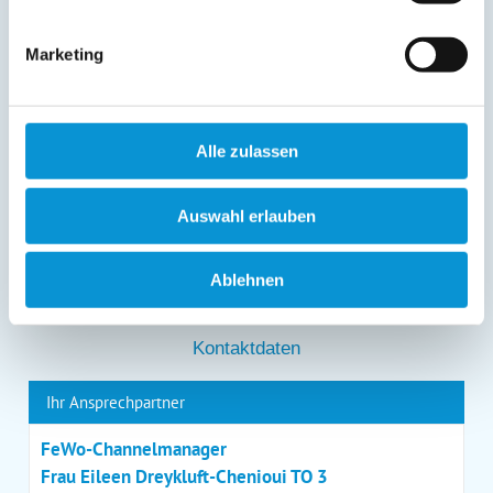
Löschung bzw. Sperrung Ihrer Daten vor Abschluss der
Bearbeitung Ihres Anliegens kann diesem
entgegenstehen. Die vorgenannten Rechte können Sie
Marketing
gegenüber Ostsee-Ferienwohnungen.de unentgeltlich
über die im
Impressum
angegebenen
Kontaktmöglichkeiten geltend machen, außerdem steht
Ihnen ein Beschwerderecht bei einer Aufsichtsbehörde
Alle zulassen
zu.
*
Auswahl erlauben
Ablehnen
*
= Pflichtfeld
Kontaktdaten
Ihr Ansprechpartner
FeWo-Channelmanager
Frau Eileen Dreykluft-Chenioui TO 3