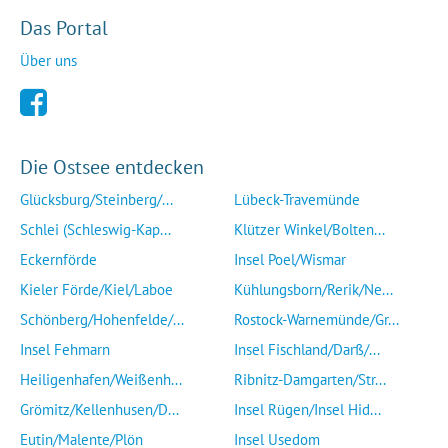
Das Portal
Über uns
Die Ostsee entdecken
Glücksburg/Steinberg/...
Lübeck-Travemünde
Schlei (Schleswig-Kap...
Klützer Winkel/Bolten...
Eckernförde
Insel Poel/Wismar
Kieler Förde/Kiel/Laboe
Kühlungsborn/Rerik/Ne...
Schönberg/Hohenfelde/...
Rostock-Warnemünde/Gr...
Insel Fehmarn
Insel Fischland/Darß/...
Heiligenhafen/Weißenh...
Ribnitz-Damgarten/Str...
Grömitz/Kellenhusen/D...
Insel Rügen/Insel Hid...
Eutin/Malente/Plön
Insel Usedom