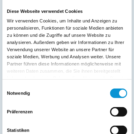
Freier Kommentar an Vermieter
Diese Webseite verwendet Cookies
Wir verwenden Cookies, um Inhalte und Anzeigen zu
personalisieren, Funktionen für soziale Medien anbieten
zu können und die Zugriffe auf unsere Website zu
analysieren. Außerdem geben wir Informationen zu Ihrer
Verwendung unserer Website an unsere Partner für
soziale Medien, Werbung und Analysen weiter. Unsere
Kopie der Nachricht per Mail zusenden
Partner führen diese Informationen möglicherweise mit
Reiseversicherungs­informationen anfordern
weiteren Daten zusammen, die Sie ihnen bereitgestellt
haben oder die sie im Rahmen Ihrer Nutzung der Dienste
Ich habe die
Datenschutzhinweise
gelesen und bin
damit einverstanden.
gesammelt haben.
Einwilligungsauswahl
*
Notwendig
Ostsee-Ferienwohnungen.de erhebt, verarbeitet und
nutzt Ihre personenbezogenen Daten nur zur
Bearbeitung Ihres Anliegens
Präferenzen
(Buchungsanfrage/Informationsanfrage). Sie können
Auskunft über die bei der Ostsee-Ferienwohnungen.de
gespeicherten Daten erhalten sowie die Berichtigung,
Statistiken
Löschung bzw. Sperrung Ihrer Daten verlangen. Die