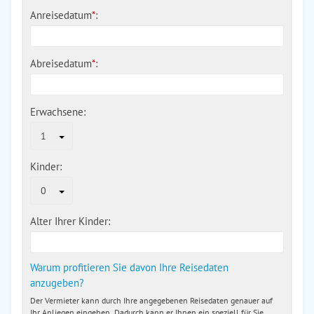
Anreisedatum
*
:
Abreisedatum
*
:
Erwachsene:
1
Kinder:
0
Alter Ihrer Kinder:
Warum profitieren Sie davon Ihre Reisedaten
anzugeben?
Der Vermieter kann durch Ihre angegebenen Reisedaten genauer auf
Ihr Anliegen eingehen. Dadurch kann er Ihnen ein speziell für Sie