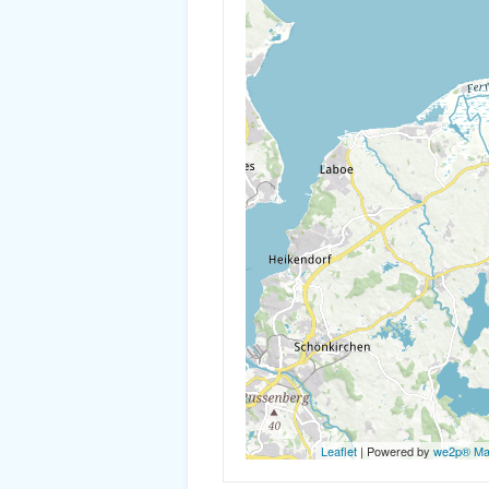
Leaflet
| Powered by
we2p® M