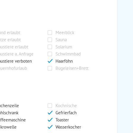
nd erlaubt
Meerblick
tze erlaubt
Sauna
ustiere erlaubt
Solarium
ustiere a. Anfrage
Schwimmbad
ustiere verboten
Haarföhn
uernhofurlaub
Bügeleisen+Brett
chenzeile
Kochnische
hlschrank
Gefrierfach
ffeemaschine
Toaster
krowelle
Wasserkocher