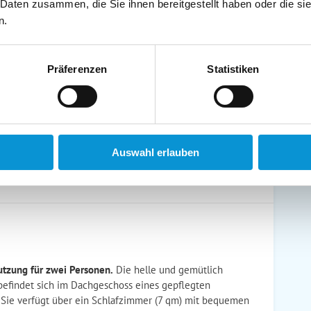
 Daten zusammen, die Sie ihnen bereitgestellt haben oder die s
schirrtücher inkl.
Handtücher inkl.
n.
randkorb am Strand
Bollerwagen
Präferenzen
Statistiken
ühstück möglich
Halbpension möglich
Auswahl erlauben
tzung für zwei Personen.
Die helle und gemütlich
efindet sich im Dachgeschoss eines gepflegten
. Sie verfügt über ein Schlafzimmer (7 qm) mit bequemen