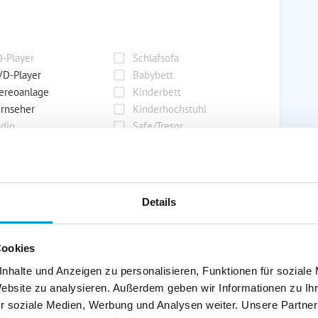
-Player
Schlafsofa
D-Player
Babybett
ereoanlage
Kinderbett
rnseher
Kinderhochstuhl
dio
Safe/Tresor
rport
Grill
Details
rkplatz
Grillplatz
rage
Wintergarten
Cookies
nderspielplatz
Swimmingpool
stellraum
nhalte und Anzeigen zu personalisieren, Funktionen für soziale
Website zu analysieren. Außerdem geben wir Informationen zu I
r soziale Medien, Werbung und Analysen weiter. Unsere Partner