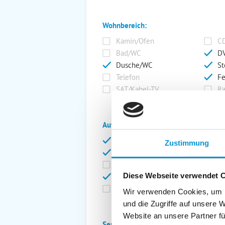
Wohnbereich:
Kamin/Ofen
CD
Bad/WC
DV
Dusche/WC
St
Telefon
Fe
SAT/Kabel-TV
Ra
Außenanlage:
Garten/Liegewiese
Ca
Zustimmung
Gartenstühle
Pa
Liegen
Ga
Diese Webseite verwendet 
Terrasse
Ki
Balkon
Ab
Wir verwenden Cookies, um I
und die Zugriffe auf unsere 
Website an unsere Partner fü
Service: