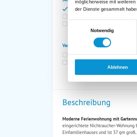
möglicherweise mit weiteren
Bettwäsche inkl.
Ge
der Dienste gesammelt habe
Fahrräder
St
Einwilligungsauswahl
Kurtaxfrei
Notwendig
Verpflegung:
Brötchenservice
Fr
Vollpension möglich
Ablehnen
Beschreibung
Moderne Ferienwohnung mit Gartennu
eingerichtete Nichtraucher-Wohnung b
Einfamilienhauses und ist 37 qm groß