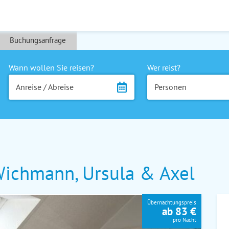
Buchungsanfrage
Wann wollen Sie reisen?
Wer reist?
Anreise / Abreise
Personen
ichmann, Ursula & Axel
Übernachtungspreis
ab 83 €
pro Nacht