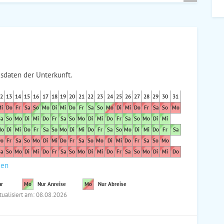
sdaten der Unterkunft.
2
13
14
15
16
17
18
19
20
21
22
23
24
25
26
27
28
29
30
31
i
Do
Fr
Sa
So
Mo
Di
Mi
Do
Fr
Sa
So
Mo
Di
Mi
Do
Fr
Sa
So
Mo
a
So
Mo
Di
Mi
Do
Fr
Sa
So
Mo
Di
Mi
Do
Fr
Sa
So
Mo
Di
Mi
o
Di
Mi
Do
Fr
Sa
So
Mo
Di
Mi
Do
Fr
Sa
So
Mo
Di
Mi
Do
Fr
Sa
o
Fr
Sa
So
Mo
Di
Mi
Do
Fr
Sa
So
Mo
Di
Mi
Do
Fr
Sa
So
Mo
a
So
Mo
Di
Mi
Do
Fr
Sa
So
Mo
Di
Mi
Do
Fr
Sa
So
Mo
Di
Mi
Do
den
ar
Mo
Nur Anreise
Mo
Nur Abreise
tualisiert am: 08.08.2026