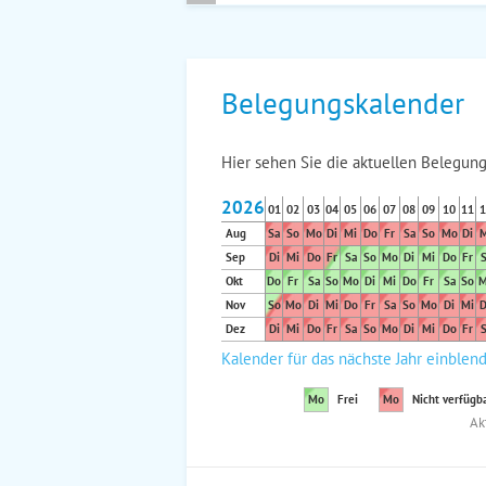
Belegungskalender
Hier sehen Sie die aktuellen Belegung
2026
01
02
03
04
05
06
07
08
09
10
11
1
Aug
Sa
So
Mo
Di
Mi
Do
Fr
Sa
So
Mo
Di
M
Sep
Di
Mi
Do
Fr
Sa
So
Mo
Di
Mi
Do
Fr
S
Okt
Do
Fr
Sa
So
Mo
Di
Mi
Do
Fr
Sa
So
M
Nov
So
Mo
Di
Mi
Do
Fr
Sa
So
Mo
Di
Mi
D
Dez
Di
Mi
Do
Fr
Sa
So
Mo
Di
Mi
Do
Fr
S
Kalender für das nächste Jahr einblen
Mo
Frei
Mo
Nicht verfügb
Ak