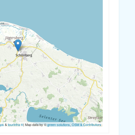
aps
&
tourinfra ®
| Map data by ©
green-solutions
,
OSM & Contributors