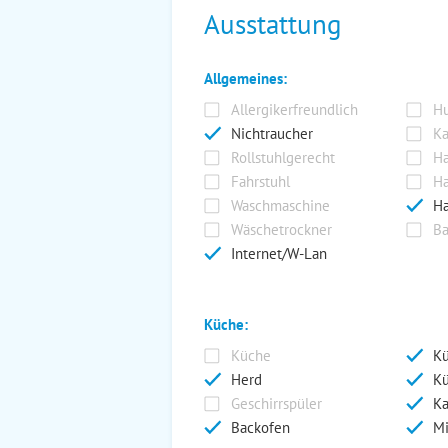
Ausstattung
Allgemeines:
Allergikerfreundlich
Hu
Nichtraucher
Ka
Rollstuhlgerecht
Ha
Fahrstuhl
Ha
Waschmaschine
Ha
Wäschetrockner
Ba
Internet/W-Lan
Küche:
Küche
Kü
Herd
Kü
Geschirrspüler
Ka
Backofen
Mi