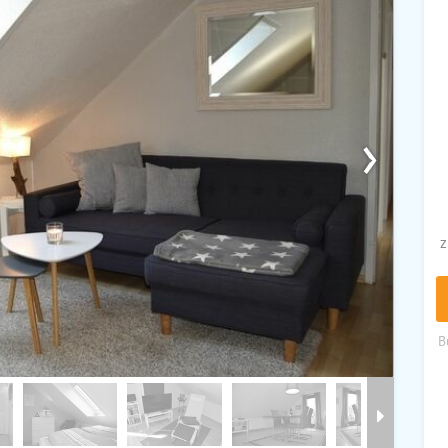
›
z
B