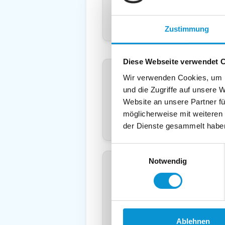
Mobil:
E-Mail:
Zustimmung
Freier Kommentar an Vermieter
Diese Webseite verwendet 
Wir verwenden Cookies, um I
und die Zugriffe auf unsere 
Website an unsere Partner fü
möglicherweise mit weiteren
der Dienste gesammelt habe
Einwilligungsauswahl
Notwendig
Kopie der Nachricht per Mail z
Reiseversicherungs­information
Ich habe die
Datenschutzhinwe
*
Ostsee-Ferienwohnungen.de erh
Daten nur zur Bearbeitung Ihres A
Ablehnen