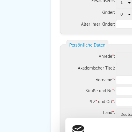
Erwachsene:
1
Kinder:
0
Alter Ihrer Kinder:
Persönliche Daten
Anrede
*
:
Akademischer Titel:
Vorname
*
:
Straße und Nr.
*
:
PLZ
*
und
Ort
*
:
Land
*
:
Deuts
Telefon
*
: