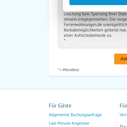
können Auskunft über die bei der
erhalten sowie die Berichtigung, L
Löschung bzw. Sperrung Ihrer Date
diesem entgegenstehen. Die vorg
Ferienwohnungen.de unentgeltlich
Kontaktmöglichkeiten geltend mac
einer Aufsichtsbehörde zu.
*
*
= Pflichtfeld
Für Gäste
Fü
Allgemeine Buchungsanfrage
Ver
Last-Minute-Angebote