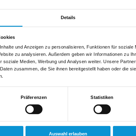
Details
Cookies
nhalte und Anzeigen zu personalisieren, Funktionen für soziale
Website zu analysieren. Außerdem geben wir Informationen zu I
r soziale Medien, Werbung und Analysen weiter. Unsere Partner
 Daten zusammen, die Sie ihnen bereitgestellt haben oder die s
n.
Präferenzen
Statistiken
usenden
en anfordern
ise
gelesen und bin damit einverstanden.
ebt, verarbeitet und nutzt Ihre personenbezogenen
nliegens (Buchungsanfrage/Informationsanfrage). Sie
Auswahl erlauben