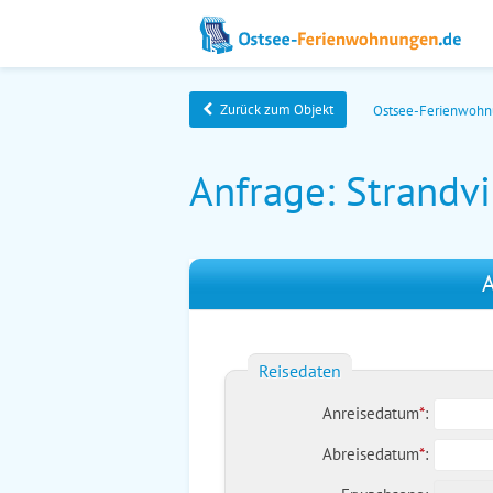
Zurück zum Objekt
Ostsee-Ferienwoh
Anfrage: Strandv
A
Reisedaten
Anreisedatum
*
:
Abreisedatum
*
: