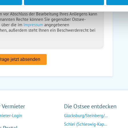
 Ostsee-Ferienwohnungen.de gespeicherten Daten
öschung bzw. Sperrung Ihrer Daten verlangen. Die
n vor Abschluss der Bearbeitung Ihres Anliegens kann
enannten Rechte können Sie gegenüber Ostsee-
 über die im
Impressum
angegebenen
hen, außerdem steht Ihnen ein Beschwerderecht bei
r Vermieter
Die Ostsee entdecken
mieter-Login
Glücksburg/Steinberg/...
Schlei (Schleswig-Kap...