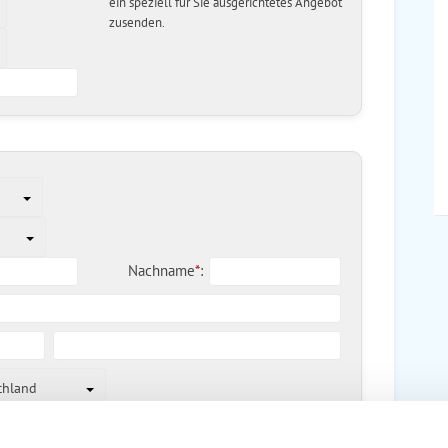
ein speziell für Sie ausgerichtetes Angebot
zusenden.
Nachname
*
:
chland
Telefax: