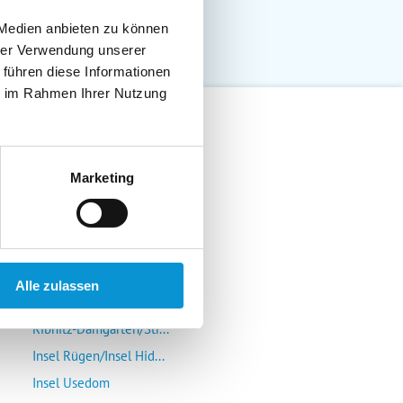
 Medien anbieten zu können
hrer Verwendung unserer
 führen diese Informationen
ie im Rahmen Ihrer Nutzung
Lübeck-Travemünde
Marketing
Klützer Winkel/Bolten...
Insel Poel/Wismar
Kühlungsborn/Rerik/Ne...
Rostock-Warnemünde/Gr...
Alle zulassen
Insel Fischland/Darß/...
Ribnitz-Damgarten/Str...
Insel Rügen/Insel Hid...
Insel Usedom