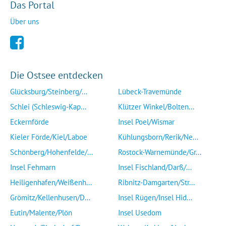
Das Portal
Über uns
Die Ostsee entdecken
Glücksburg/Steinberg/...
Lübeck-Travemünde
Schlei (Schleswig-Kap...
Klützer Winkel/Bolten...
Eckernförde
Insel Poel/Wismar
Kieler Förde/Kiel/Laboe
Kühlungsborn/Rerik/Ne...
Schönberg/Hohenfelde/...
Rostock-Warnemünde/Gr...
Insel Fehmarn
Insel Fischland/Darß/...
Heiligenhafen/Weißenh...
Ribnitz-Damgarten/Str...
Grömitz/Kellenhusen/D...
Insel Rügen/Insel Hid...
Eutin/Malente/Plön
Insel Usedom