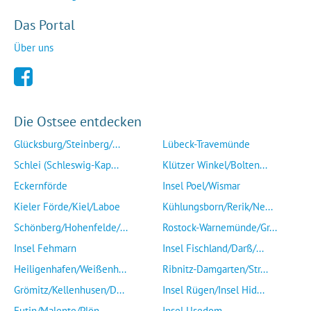
Das Portal
Über uns
Die Ostsee entdecken
Glücksburg/Steinberg/...
Lübeck-Travemünde
Schlei (Schleswig-Kap...
Klützer Winkel/Bolten...
Eckernförde
Insel Poel/Wismar
Kieler Förde/Kiel/Laboe
Kühlungsborn/Rerik/Ne...
Schönberg/Hohenfelde/...
Rostock-Warnemünde/Gr...
Insel Fehmarn
Insel Fischland/Darß/...
Heiligenhafen/Weißenh...
Ribnitz-Damgarten/Str...
Grömitz/Kellenhusen/D...
Insel Rügen/Insel Hid...
Eutin/Malente/Plön
Insel Usedom