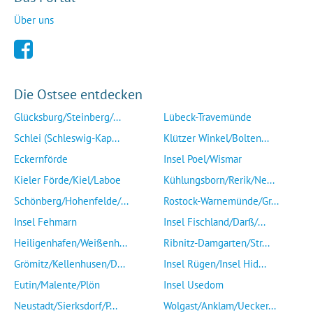
Über uns
Die Ostsee entdecken
Glücksburg/Steinberg/...
Lübeck-Travemünde
Schlei (Schleswig-Kap...
Klützer Winkel/Bolten...
Eckernförde
Insel Poel/Wismar
Kieler Förde/Kiel/Laboe
Kühlungsborn/Rerik/Ne...
Schönberg/Hohenfelde/...
Rostock-Warnemünde/Gr...
Insel Fehmarn
Insel Fischland/Darß/...
Heiligenhafen/Weißenh...
Ribnitz-Damgarten/Str...
Grömitz/Kellenhusen/D...
Insel Rügen/Insel Hid...
Eutin/Malente/Plön
Insel Usedom
Neustadt/Sierksdorf/P...
Wolgast/Anklam/Uecker...