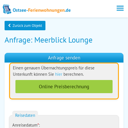
Zurück zum Objekt
Anfrage: Meerblick Lounge
Anfrage senden
Einen genauen Übernachtungspreis für diese
Unterkunft können Sie
hier
berechnen.
Online Preisberechnung
Reisedaten
Anreisedatum
*
: