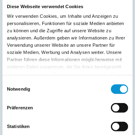
Diese Webseite verwendet Cookies
Wir verwenden Cookies, um Inhalte und Anzeigen zu
personalisieren, Funktionen für soziale Medien anbieten
zu können und die Zugriffe auf unsere Website zu
analysieren. Außerdem geben wir Informationen zu Ihrer
Verwendung unserer Website an unsere Partner für
soziale Medien, Werbung und Analysen weiter. Unsere
Kopie der Nachricht per Mail zusenden
Partner führen diese Informationen möglicherweise mit
Reiseversicherungs­informationen anfordern
weiteren Daten zusammen, die Sie ihnen bereitgestellt
Ich habe die
Datenschutzhinweise
gelesen und bin
haben oder die sie im Rahmen Ihrer Nutzung der Dienste
damit einverstanden.
gesammelt haben.
*
Einwilligungsauswahl
Ostsee-Ferienwohnungen.de erhebt, verarbeitet und
Notwendig
nutzt Ihre personenbezogenen Daten nur zur
Bearbeitung Ihres Anliegens
(Buchungsanfrage/Informationsanfrage). Sie können
Präferenzen
Auskunft über die bei der Ostsee-Ferienwohnungen.de
gespeicherten Daten erhalten sowie die Berichtigung,
Löschung bzw. Sperrung Ihrer Daten verlangen. Die
Statistiken
Löschung bzw. Sperrung Ihrer Daten vor Abschluss der
Bearbeitung Ihres Anliegens kann diesem