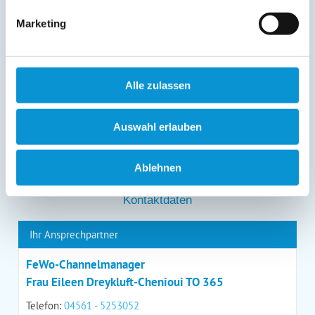
entgegenstehen. Die vorgenannten Rechte können Sie
gegenüber Ostsee-Ferienwohnungen.de unentgeltlich
Marketing
über die im
Impressum
angegebenen
Kontaktmöglichkeiten geltend machen, außerdem steht
Ihnen ein Beschwerderecht bei einer Aufsichtsbehörde
zu.
Alle zulassen
*
Auswahl erlauben
*
= Pflichtfeld
Ablehnen
Kontaktdaten
Ihr Ansprechpartner
FeWo-Channelmanager
Frau Eileen Dreykluft-Chenioui TO 365
Telefon:
04561 - 5253052