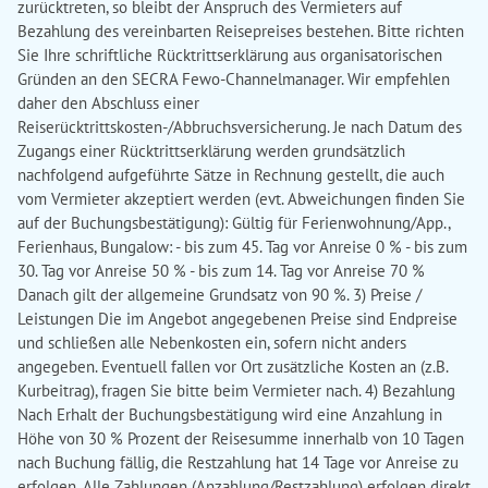
zurücktreten, so bleibt der Anspruch des Vermieters auf
Bezahlung des vereinbarten Reisepreises bestehen. Bitte richten
Sie Ihre schriftliche Rücktrittserklärung aus organisatorischen
Gründen an den SECRA Fewo-Channelmanager. Wir empfehlen
daher den Abschluss einer
Reiserücktrittskosten-/Abbruchsversicherung. Je nach Datum des
Zugangs einer Rücktrittserklärung werden grundsätzlich
nachfolgend aufgeführte Sätze in Rechnung gestellt, die auch
vom Vermieter akzeptiert werden (evt. Abweichungen finden Sie
auf der Buchungsbestätigung): Gültig für Ferienwohnung/App.,
Ferienhaus, Bungalow: - bis zum 45. Tag vor Anreise 0 % - bis zum
30. Tag vor Anreise 50 % - bis zum 14. Tag vor Anreise 70 %
Danach gilt der allgemeine Grundsatz von 90 %. 3) Preise /
Leistungen Die im Angebot angegebenen Preise sind Endpreise
und schließen alle Nebenkosten ein, sofern nicht anders
angegeben. Eventuell fallen vor Ort zusätzliche Kosten an (z.B.
Kurbeitrag), fragen Sie bitte beim Vermieter nach. 4) Bezahlung
Nach Erhalt der Buchungsbestätigung wird eine Anzahlung in
Höhe von 30 % Prozent der Reisesumme innerhalb von 10 Tagen
nach Buchung fällig, die Restzahlung hat 14 Tage vor Anreise zu
erfolgen. Alle Zahlungen (Anzahlung/Restzahlung) erfolgen direkt