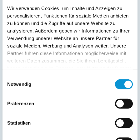
Wir verwenden Cookies, um Inhalte und Anzeigen zu
personalisieren, Funktionen für soziale Medien anbieten
zu können und die Zugriffe auf unsere Website zu
analysieren. Außerdem geben wir Informationen zu Ihrer
Kopie der Nachricht per Mail zusenden
Verwendung unserer Website an unsere Partner für
Reiseversicherungs­informationen anfordern
soziale Medien, Werbung und Analysen weiter. Unsere
Partner führen diese Informationen möglicherweise mit
Ich habe die
Datenschutzhinweise
gelesen und bin
damit einverstanden.
weiteren Daten zusammen, die Sie ihnen bereitgestellt
*
haben oder die sie im Rahmen Ihrer Nutzung der Dienste
Ostsee-Ferienwohnungen.de erhebt, verarbeitet und
gesammelt haben.
Einwilligungsauswahl
nutzt Ihre personenbezogenen Daten nur zur
Bearbeitung Ihres Anliegens
Notwendig
(Buchungsanfrage/Informationsanfrage). Sie können
Auskunft über die bei der Ostsee-Ferienwohnungen.de
gespeicherten Daten erhalten sowie die Berichtigung,
Präferenzen
Löschung bzw. Sperrung Ihrer Daten verlangen. Die
Löschung bzw. Sperrung Ihrer Daten vor Abschluss der
Bearbeitung Ihres Anliegens kann diesem
Statistiken
entgegenstehen. Die vorgenannten Rechte können Sie
gegenüber Ostsee-Ferienwohnungen.de unentgeltlich
über die im
Impressum
angegebenen