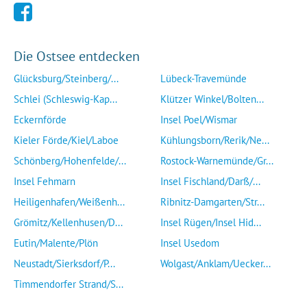
Die Ostsee entdecken
Glücksburg/Steinberg/...
Lübeck-Travemünde
Schlei (Schleswig-Kap...
Klützer Winkel/Bolten...
Eckernförde
Insel Poel/Wismar
Kieler Förde/Kiel/Laboe
Kühlungsborn/Rerik/Ne...
Schönberg/Hohenfelde/...
Rostock-Warnemünde/Gr...
Insel Fehmarn
Insel Fischland/Darß/...
Heiligenhafen/Weißenh...
Ribnitz-Damgarten/Str...
Grömitz/Kellenhusen/D...
Insel Rügen/Insel Hid...
Eutin/Malente/Plön
Insel Usedom
Neustadt/Sierksdorf/P...
Wolgast/Anklam/Uecker...
Timmendorfer Strand/S...