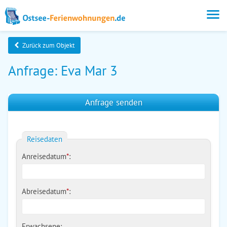
Zurück zum Objekt
Anfrage: Eva Mar 3
Anfrage senden
Reisedaten
Anreisedatum
*
:
Abreisedatum
*
:
Erwachsene: