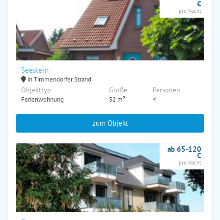
€
pro Nacht
Seestern
in Timmendorfer Strand
Objekttyp
Größe
Personen
Ferienwohnung
52 m²
4
zum Objekt
ab 65-120
€
pro Nacht