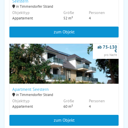
Seestern
in Timmendorfer Strand
Objekttyp
Größe
Personen
Appartement
52 m²
4
zum Objekt
ab 75-130
€
pro Nacht
Apartment Seestern
in Timmendorfer Strand
Objekttyp
Größe
Personen
Appartement
60 m²
4
zum Objekt