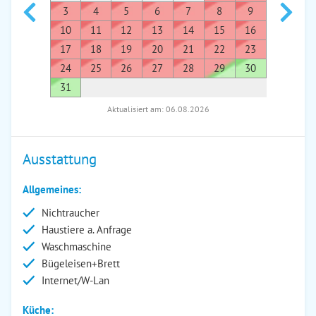
3
4
5
6
7
8
9
7
8
10
11
12
13
14
15
16
14
1
17
18
19
20
21
22
23
21
2
24
25
26
27
28
29
30
28
2
31
Aktualisiert am: 06.08.2026
Ausstattung
Allgemeines:
Nichtraucher
Haustiere a. Anfrage
Waschmaschine
Bügeleisen+Brett
Internet/W-Lan
Küche: