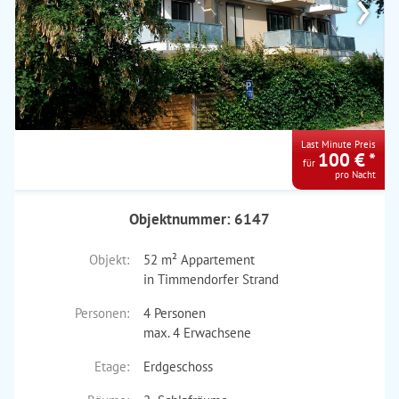
›
Last Minute Preis
100 € *
für
pro Nacht
Objektnummer: 6147
Objekt:
52 m² Appartement
in Timmendorfer Strand
Personen:
4 Personen
max. 4 Erwachsene
Etage:
Erdgeschoss