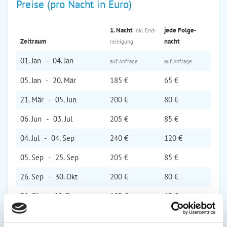
Preise (pro Nacht in Euro)
1. Nacht
jede Folge­
inkl. End­
Zeitraum
nacht
reinigung
01. Jan
-
04. Jan
auf Anfrage
auf Anfrage
05. Jan
-
20. Mär
185 €
65 €
21. Mär
-
05. Jun
200 €
80 €
06. Jun
-
03. Jul
205 €
85 €
04. Jul
-
04. Sep
240 €
120 €
05. Sep
-
25. Sep
205 €
85 €
26. Sep
-
30. Okt
200 €
80 €
31. Okt
-
18. Dez
185 €
65 €
19. Dez
-
31. Dez
240 €
120 €