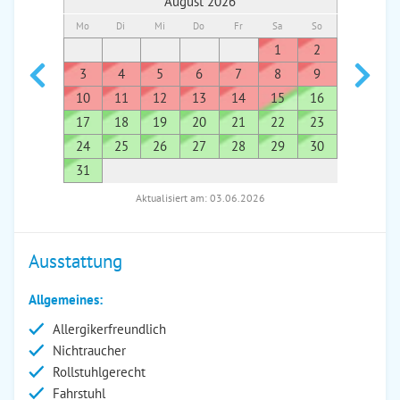
August 2026
Mo
Di
Mi
Do
Fr
Sa
So
Mo
Di
1
2
1
3
4
5
6
7
8
9
7
8
10
11
12
13
14
15
16
14
1
17
18
19
20
21
22
23
21
2
24
25
26
27
28
29
30
28
2
31
Aktualisiert am: 03.06.2026
Ausstattung
Allgemeines:
Allergikerfreundlich
Nichtraucher
Rollstuhlgerecht
Fahrstuhl