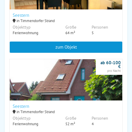
Seestern
in Timmendorfer Strand
Objekttyp
Größe
Personen
Ferienwohnung
64 m²
5
zum Objekt
ab 60-100
€
pro Nacht
Seestern
in Timmendorfer Strand
Objekttyp
Größe
Personen
Ferienwohnung
52 m²
4