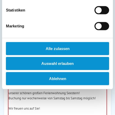
Nacht
Statistiken
Marketing
Seestern
Alle zulassen
in Timmendorfer Strand
Objekttyp
Größe
Personen
Auswahl erlauben
Appartement
52m²
4
Vermieter
Ablehnen
Frau Melanie Timm
Genießen Sie Ihren Urlaub im schönen Timmendorfer Strand in
unserer schönen großen Ferienwohnung Seestern!
Buchung nur wochenweise von Samstag bis Samstag möglich!
Wir freuen uns auf Sie!