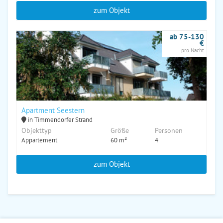
zum Objekt
ab 75-130
€
pro Nacht
Apartment Seestern
in Timmendorfer Strand
Objekttyp
Größe
Personen
Appartement
60 m²
4
zum Objekt