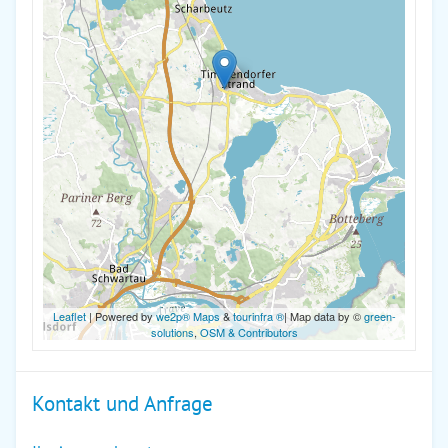
Leaflet
| Powered by
we2p® Maps
&
tourinfra ®
| Map data by ©
green-
solutions
,
OSM & Contributors
Kontakt und Anfrage