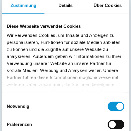
Endreinigung:
120 € ist bereits im Reisepreis 1. Nacht
Zustimmung
Details
Über Cookies
enthalten
(siehe oben)
Diese Webseite verwendet Cookies
Preiszusatz:
Wir verwenden Cookies, um Inhalte und Anzeigen zu
In der Hauptsaison ist die Anreise nur samstags und nur wochenweise
möglich.
personalisieren, Funktionen für soziale Medien anbieten
zu können und die Zugriffe auf unsere Website zu
Ostern und Pfingsten: Mindestmietdauer 4 Nächte
Weihnachten und Silvester: Mindestmietdauer 5 Nächte
analysieren. Außerdem geben wir Informationen zu Ihrer
Alle anderen Zeiten: Mindestmietdauer 3 Nächte
Verwendung unserer Website an unsere Partner für
soziale Medien, Werbung und Analysen weiter. Unsere
Bettwäsche und Handtücher auf Anfrage, 35€/Wäschepaket
Partner führen diese Informationen möglicherweise mit
weiteren Daten zusammen, die Sie ihnen bereitgestellt
Last Minute
haben oder die sie im Rahmen Ihrer Nutzung der Dienste
gesammelt haben.
Einwilligungsauswahl
Nur gültig von
22.08.2026
120
Notwendig
- 05.09.2026
für
4
€
Personen
100
€ *
Präferenzen
pro