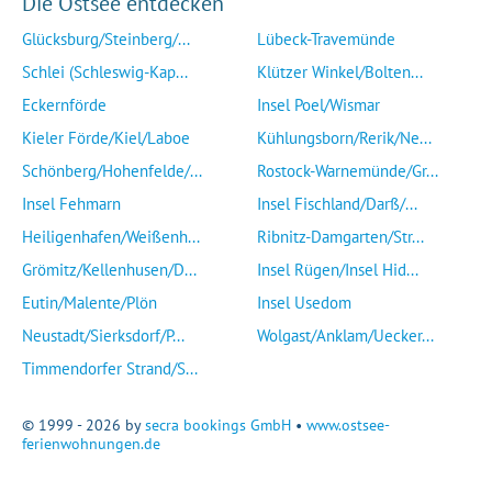
Die Ostsee entdecken
Glücksburg/Steinberg/...
Lübeck-Travemünde
Schlei (Schleswig-Kap...
Klützer Winkel/Bolten...
Eckernförde
Insel Poel/Wismar
Kieler Förde/Kiel/Laboe
Kühlungsborn/Rerik/Ne...
Schönberg/Hohenfelde/...
Rostock-Warnemünde/Gr...
Insel Fehmarn
Insel Fischland/Darß/...
Heiligenhafen/Weißenh...
Ribnitz-Damgarten/Str...
Grömitz/Kellenhusen/D...
Insel Rügen/Insel Hid...
Eutin/Malente/Plön
Insel Usedom
Neustadt/Sierksdorf/P...
Wolgast/Anklam/Uecker...
Timmendorfer Strand/S...
© 1999 - 2026 by
secra bookings GmbH
•
www.ostsee-
ferienwohnungen.de