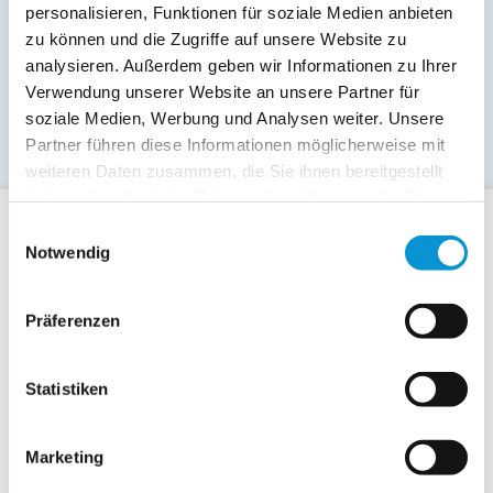
Haffkamp
personalisieren, Funktionen für soziale Medien anbieten
23730 Brodau
zu können und die Zugriffe auf unsere Website zu
analysieren. Außerdem geben wir Informationen zu Ihrer
Verwendung unserer Website an unsere Partner für
soziale Medien, Werbung und Analysen weiter. Unsere
Partner führen diese Informationen möglicherweise mit
weiteren Daten zusammen, die Sie ihnen bereitgestellt
haben oder die sie im Rahmen Ihrer Nutzung der Dienste
gesammelt haben.
Einwilligungsauswahl
Für Gäste
Notwendig
Allgemeine Buchungsanfrage
Last-Minute-Angebote
Präferenzen
Hotels / Pensionen
Campingplätze
Statistiken
Urlaubsgesuche
Reiseversicherung
Marketing