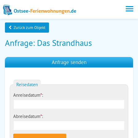
Zurück zum Objekt
Anfrage: Das Strandhaus
Anfrage senden
Reisedaten
Anreisedatum
*
:
Abreisedatum
*
: