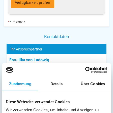
Verfügbarkeit prüfen
*
= Pflichtfeld
Kontaktdaten
Ihr Ansprechpartner
Frau Ilka von Ludowig
Telefon:
0160 - 90636037
Telefax: 04562 - 223221
Website des Vermieters
Zustimmung
Details
Über Cookies
Lage & Adresse des Objektes
Diese Webseite verwendet Cookies
Das Strandhaus
Wir verwenden Cookies, um Inhalte und Anzeigen zu