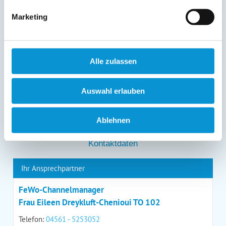
entgegenstehen. Die vorgenannten Rechte können Sie
gegenüber Ostsee-Ferienwohnungen.de unentgeltlich
Marketing
über die im
Impressum
angegebenen
Kontaktmöglichkeiten geltend machen, außerdem steht
Ihnen ein Beschwerderecht bei einer Aufsichtsbehörde
zu.
Alle zulassen
*
Auswahl erlauben
*
= Pflichtfeld
Ablehnen
Kontaktdaten
Ihr Ansprechpartner
FeWo-Channelmanager
Frau Eileen Dreykluft-Chenioui TO 102
Telefon:
04561 - 5253052