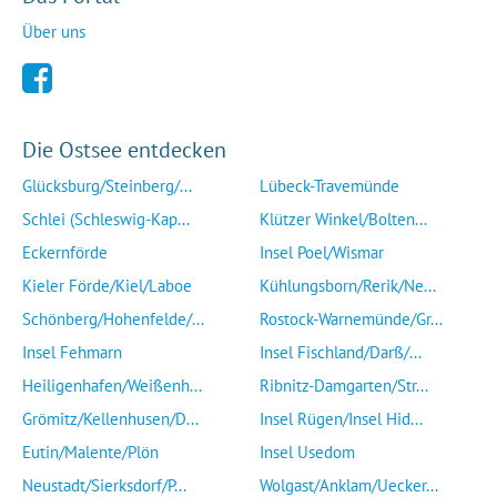
Über uns
Die Ostsee entdecken
Glücksburg/Steinberg/...
Lübeck-Travemünde
Schlei (Schleswig-Kap...
Klützer Winkel/Bolten...
Eckernförde
Insel Poel/Wismar
Kieler Förde/Kiel/Laboe
Kühlungsborn/Rerik/Ne...
Schönberg/Hohenfelde/...
Rostock-Warnemünde/Gr...
Insel Fehmarn
Insel Fischland/Darß/...
Heiligenhafen/Weißenh...
Ribnitz-Damgarten/Str...
Grömitz/Kellenhusen/D...
Insel Rügen/Insel Hid...
Eutin/Malente/Plön
Insel Usedom
Neustadt/Sierksdorf/P...
Wolgast/Anklam/Uecker...