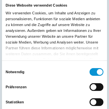
Diese Webseite verwendet Cookies
Wir verwenden Cookies, um Inhalte und Anzeigen zu
personalisieren, Funktionen für soziale Medien anbieten
zu können und die Zugriffe auf unsere Website zu
analysieren. Außerdem geben wir Informationen zu Ihrer
Verwendung unserer Website an unsere Partner für
soziale Medien, Werbung und Analysen weiter. Unsere
Kopie der Nachricht per Mail zusenden
Partner führen diese Informationen möglicherweise mit
Reiseversicherungs­informationen anfordern
weiteren Daten zusammen, die Sie ihnen bereitgestellt
Ich habe die
Datenschutzhinweise
gelesen und bin
haben oder die sie im Rahmen Ihrer Nutzung der Dienste
damit einverstanden.
gesammelt haben.
*
Einwilligungsauswahl
Ostsee-Ferienwohnungen.de erhebt, verarbeitet und
Notwendig
nutzt Ihre personenbezogenen Daten nur zur
Bearbeitung Ihres Anliegens
(Buchungsanfrage/Informationsanfrage). Sie können
Präferenzen
Auskunft über die bei der Ostsee-Ferienwohnungen.de
gespeicherten Daten erhalten sowie die Berichtigung,
Löschung bzw. Sperrung Ihrer Daten verlangen. Die
Statistiken
Löschung bzw. Sperrung Ihrer Daten vor Abschluss der
Bearbeitung Ihres Anliegens kann diesem