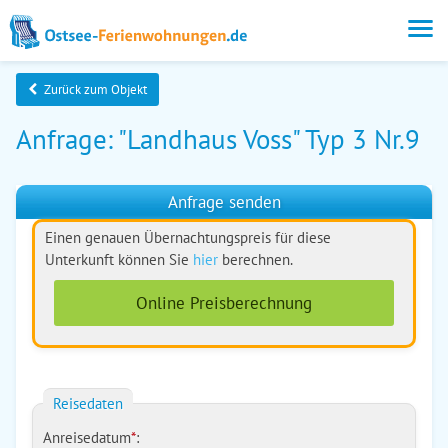
Zurück zum Objekt
Anfrage: "Landhaus Voss" Typ 3 Nr.9
Anfrage senden
Einen genauen Übernachtungspreis für diese
Unterkunft können Sie
hier
berechnen.
Online Preisberechnung
Reisedaten
Anreisedatum
*
: