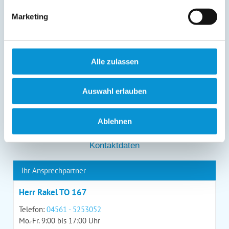
entgegenstehen. Die vorgenannten Rechte können Sie
Marketing
gegenüber Ostsee-Ferienwohnungen.de unentgeltlich
über die im
Impressum
angegebenen
Kontaktmöglichkeiten geltend machen, außerdem steht
Ihnen ein Beschwerderecht bei einer Aufsichtsbehörde
zu.
Alle zulassen
*
Auswahl erlauben
*
= Pflichtfeld
Ablehnen
Kontaktdaten
Ihr Ansprechpartner
Herr Rakel TO 167
Telefon:
04561 - 5253052
Mo.-Fr. 9:00 bis 17:00 Uhr