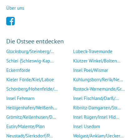
Über uns
Die Ostsee entdecken
Glücksburg/Steinberg/...
Lübeck-Travemünde
Schlei (Schleswig-Kap...
Klützer Winkel/Bolten...
Eckernförde
Insel Poel/Wismar
Kieler Förde/Kiel/Laboe
Kühlungsborn/Rerik/Ne...
Schönberg/Hohenfelde/...
Rostock-Warnemünde/Gr...
Insel Fehmarn
Insel Fischland/Darß/...
Heiligenhafen/Weißenh...
Ribnitz-Damgarten/Str...
Grömitz/Kellenhusen/D...
Insel Rügen/Insel Hid...
Eutin/Malente/Plön
Insel Usedom
Neustadt/Sierksdorf/P...
Wolgast/Anklam/Uecker...