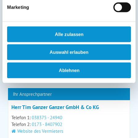
gegenüber Ostsee-Ferienwohnungen.de unentgeltlich
Marketing
über die im
Impressum
angegebenen
Kontaktmöglichkeiten geltend machen, außerdem steht
Ihnen ein Beschwerderecht bei einer Aufsichtsbehörde
zu.
*
Alle zulassen
Auswahl erlauben
*
= Pflichtfeld
Ablehnen
Kontaktdaten
Ihr Ansprechpartner
Herr Tim Ganzer Ganzer GmbH & Co KG
Telefon 1:
038375 - 24940
Telefon 2:
0173 - 8407902
Website des Vermieters