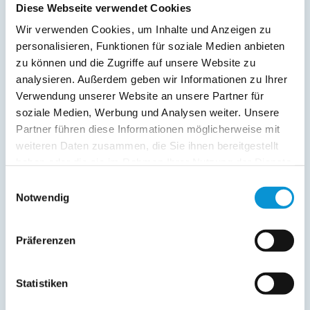
Diese Webseite verwendet Cookies
Wir verwenden Cookies, um Inhalte und Anzeigen zu
personalisieren, Funktionen für soziale Medien anbieten
zu können und die Zugriffe auf unsere Website zu
analysieren. Außerdem geben wir Informationen zu Ihrer
Verwendung unserer Website an unsere Partner für
Kopie der Nachricht per Mail zusenden
soziale Medien, Werbung und Analysen weiter. Unsere
Reiseversicherungs­informationen anfordern
Partner führen diese Informationen möglicherweise mit
Ich habe die
Datenschutzhinweise
gelesen und bin
weiteren Daten zusammen, die Sie ihnen bereitgestellt
damit einverstanden.
haben oder die sie im Rahmen Ihrer Nutzung der Dienste
*
gesammelt haben.
Ostsee-Ferienwohnungen.de erhebt, verarbeitet und
Einwilligungsauswahl
nutzt Ihre personenbezogenen Daten nur zur
Notwendig
Bearbeitung Ihres Anliegens
(Buchungsanfrage/Informationsanfrage). Sie können
Auskunft über die bei der Ostsee-Ferienwohnungen.de
Präferenzen
gespeicherten Daten erhalten sowie die Berichtigung,
Löschung bzw. Sperrung Ihrer Daten verlangen. Die
Löschung bzw. Sperrung Ihrer Daten vor Abschluss der
Statistiken
Bearbeitung Ihres Anliegens kann diesem
entgegenstehen. Die vorgenannten Rechte können Sie