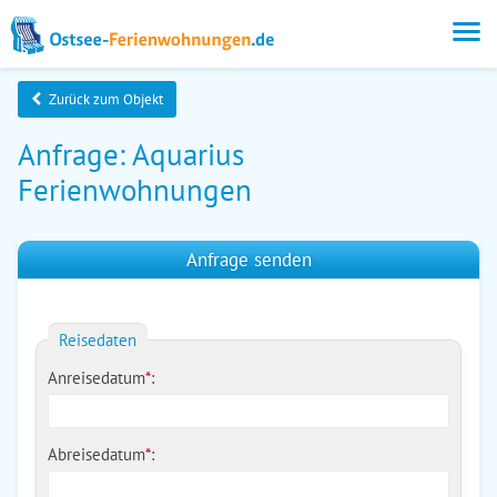
Zurück zum Objekt
Anfrage: Aquarius
Ferienwohnungen
Anfrage senden
Reisedaten
Anreisedatum
*
:
Abreisedatum
*
: