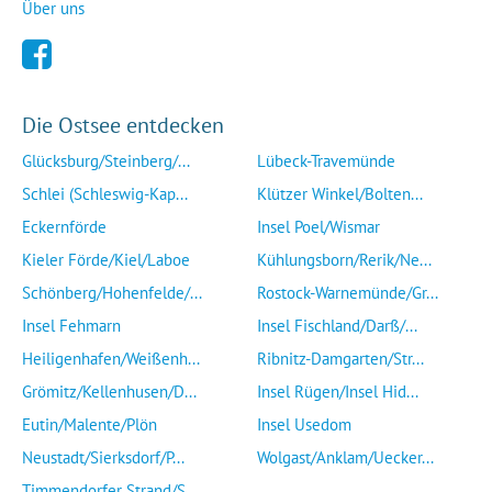
Über uns
Die Ostsee entdecken
Glücksburg/Steinberg/...
Lübeck-Travemünde
Schlei (Schleswig-Kap...
Klützer Winkel/Bolten...
Eckernförde
Insel Poel/Wismar
Kieler Förde/Kiel/Laboe
Kühlungsborn/Rerik/Ne...
Schönberg/Hohenfelde/...
Rostock-Warnemünde/Gr...
Insel Fehmarn
Insel Fischland/Darß/...
Heiligenhafen/Weißenh...
Ribnitz-Damgarten/Str...
Grömitz/Kellenhusen/D...
Insel Rügen/Insel Hid...
Eutin/Malente/Plön
Insel Usedom
Neustadt/Sierksdorf/P...
Wolgast/Anklam/Uecker...
Timmendorfer Strand/S...