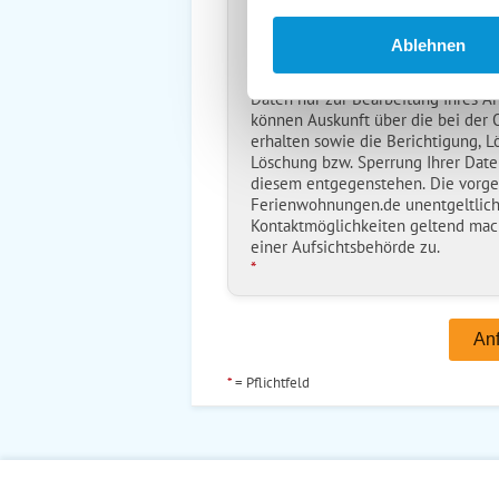
Reiseversicherungs­information
Ich habe die
Datenschutzhinwe
Ablehnen
*
Ostsee-Ferienwohnungen.de erh
Daten nur zur Bearbeitung Ihres A
können Auskunft über die bei der
erhalten sowie die Berichtigung, L
Löschung bzw. Sperrung Ihrer Date
diesem entgegenstehen. Die vorg
Ferienwohnungen.de unentgeltlich
Kontaktmöglichkeiten geltend mac
einer Aufsichtsbehörde zu.
*
*
= Pflichtfeld