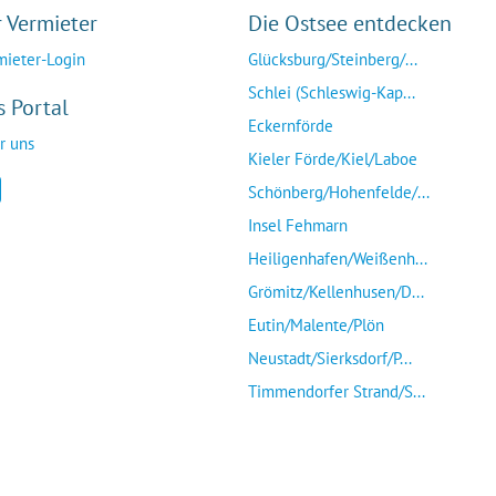
r Vermieter
Die Ostsee entdecken
mieter-Login
Glücksburg/Steinberg/...
Schlei (Schleswig-Kap...
s Portal
Eckernförde
r uns
Kieler Förde/Kiel/Laboe
Schönberg/Hohenfelde/...
Insel Fehmarn
Heiligenhafen/Weißenh...
Grömitz/Kellenhusen/D...
Eutin/Malente/Plön
Neustadt/Sierksdorf/P...
Timmendorfer Strand/S...