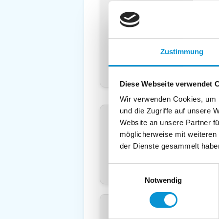
Land
*
:
Deuts
Telefon
*
:
Zustimmung
Mobil:
E-Mail:
Diese Webseite verwendet 
Wir verwenden Cookies, um I
Freier Kommentar an Vermieter
und die Zugriffe auf unsere 
Website an unsere Partner fü
möglicherweise mit weiteren
der Dienste gesammelt habe
Einwilligungsauswahl
Notwendig
Kopie der Nachricht per Mail z