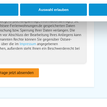
en anfordern
ise
gelesen und bin damit einverstanden.
Auswahl erlauben
ebt, verarbeitet und nutzt Ihre personenbezogenen
nliegens (Buchungsanfrage/Informationsanfrage). Sie
 Ostsee-Ferienwohnungen.de gespeicherten Daten
öschung bzw. Sperrung Ihrer Daten verlangen. Die
n vor Abschluss der Bearbeitung Ihres Anliegens kann
enannten Rechte können Sie gegenüber Ostsee-
 über die im
Impressum
angegebenen
hen, außerdem steht Ihnen ein Beschwerderecht bei