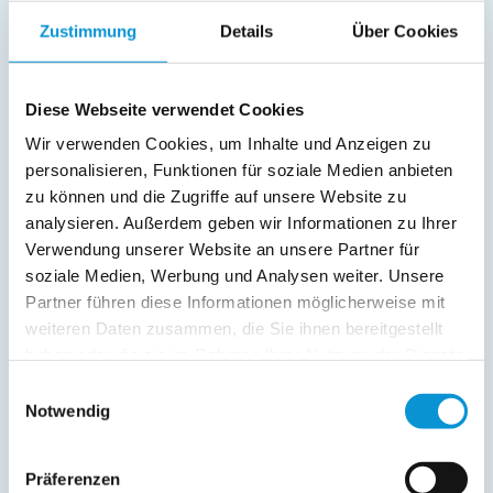
Zustimmung
Details
Über Cookies
E-Mail:
Diese Webseite verwendet Cookies
Freier Kommentar an Vermieter
Wir verwenden Cookies, um Inhalte und Anzeigen zu
personalisieren, Funktionen für soziale Medien anbieten
zu können und die Zugriffe auf unsere Website zu
analysieren. Außerdem geben wir Informationen zu Ihrer
Verwendung unserer Website an unsere Partner für
soziale Medien, Werbung und Analysen weiter. Unsere
Partner führen diese Informationen möglicherweise mit
weiteren Daten zusammen, die Sie ihnen bereitgestellt
Kopie der Nachricht per Mail zusenden
haben oder die sie im Rahmen Ihrer Nutzung der Dienste
Reiseversicherungs­informationen anfordern
gesammelt haben.
Einwilligungsauswahl
Ich habe die
Datenschutzhinweise
gelesen und bin
Notwendig
damit einverstanden.
*
Ostsee-Ferienwohnungen.de erhebt, verarbeitet und
Präferenzen
nutzt Ihre personenbezogenen Daten nur zur