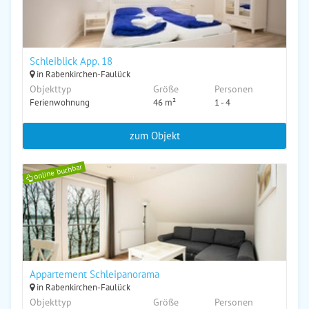
Schleiblick App. 18
in Rabenkirchen-Faulück
Objekttyp
Größe
Personen
Ferienwohnung
46 m²
1 - 4
zum Objekt
online buchbar
Appartement Schleipanorama
in Rabenkirchen-Faulück
Objekttyp
Größe
Personen