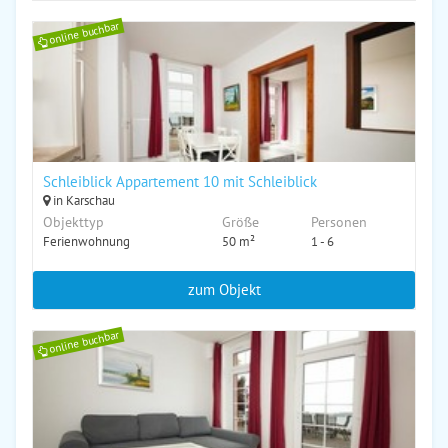
online buchbar
Schleiblick Appartement 10 mit Schleiblick
in Karschau
Objekttyp
Größe
Personen
Ferienwohnung
50 m²
1 - 6
zum Objekt
online buchbar