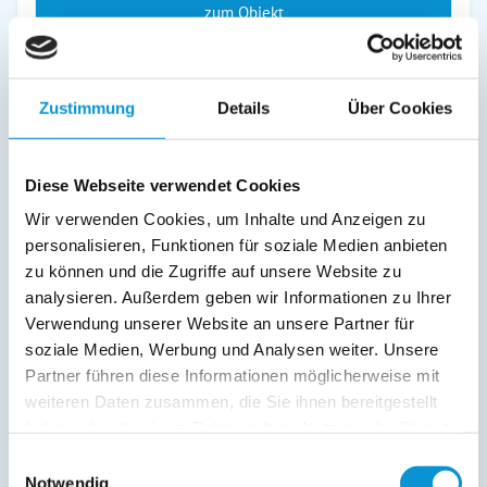
zum Objekt
Ferienwohnungen in der Suche anzeigen (59)
Zustimmung
Details
Über Cookies
Rabenkirchen-Faulück – Landidylle an der
Schlei
Diese Webseite verwendet Cookies
Im Kreis Schleswig-Flensburg befindet sich die
Wir verwenden Cookies, um Inhalte und Anzeigen zu
Urlaubsgemeinde Rabenkirchen-Faulück. Direkt an der
personalisieren, Funktionen für soziale Medien anbieten
Schlei gelegen, befindet sie sich in der Nähe von Kappeln.
zu können und die Zugriffe auf unsere Website zu
Genau 6 Kilometer trennen den kleinen Ort von der
analysieren. Außerdem geben wir Informationen zu Ihrer
größeren Stadt. Der Ortsname wird im dänischen als
Verwendung unserer Website an unsere Partner für
„Ravnkær-Fovlløk“ ausgesprochen. Aufgrund der tollen Lage
soziale Medien, Werbung und Analysen weiter. Unsere
des Gemeindegebietes, ist der Ort bei vielen Urlaubern sehr
Partner führen diese Informationen möglicherweise mit
beliebt. Diese nächtigen gerne in den Ferienwohnungen
weiteren Daten zusammen, die Sie ihnen bereitgestellt
und Ferienhäusern in Rabenkirchen-Faulück.
Familien mit
Kindern
sind immer Herzlich Willkommen.
haben oder die sie im Rahmen Ihrer Nutzung der Dienste
gesammelt haben.
Seit 1971 besteht die Gemeinde in ihrer heutigen
Einwilligungsauswahl
Notwendig
Konstellation. Zum Gemeindegebiet zählen Faulück,