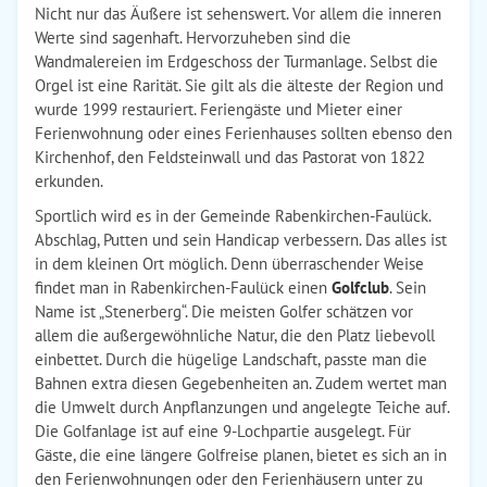
Nicht nur das Äußere ist sehenswert. Vor allem die inneren
Werte sind sagenhaft. Hervorzuheben sind die
Wandmalereien im Erdgeschoss der Turmanlage. Selbst die
Orgel ist eine Rarität. Sie gilt als die älteste der Region und
wurde 1999 restauriert. Feriengäste und Mieter einer
Ferienwohnung oder eines Ferienhauses sollten ebenso den
Kirchenhof, den Feldsteinwall und das Pastorat von 1822
erkunden.
Sportlich wird es in der Gemeinde Rabenkirchen-Faulück.
Abschlag, Putten und sein Handicap verbessern. Das alles ist
in dem kleinen Ort möglich. Denn überraschender Weise
findet man in Rabenkirchen-Faulück einen
Golfclub
. Sein
Name ist „Stenerberg“. Die meisten Golfer schätzen vor
allem die außergewöhnliche Natur, die den Platz liebevoll
einbettet. Durch die hügelige Landschaft, passte man die
Bahnen extra diesen Gegebenheiten an. Zudem wertet man
die Umwelt durch Anpflanzungen und angelegte Teiche auf.
Die Golfanlage ist auf eine 9-Lochpartie ausgelegt. Für
Gäste, die eine längere Golfreise planen, bietet es sich an in
den Ferienwohnungen oder den Ferienhäusern unter zu