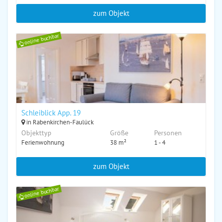
zum Objekt
online buchbar
Schleiblick App. 19
in Rabenkirchen-Faulück
Objekttyp
Größe
Personen
Ferienwohnung
38 m²
1 - 4
zum Objekt
online buchbar