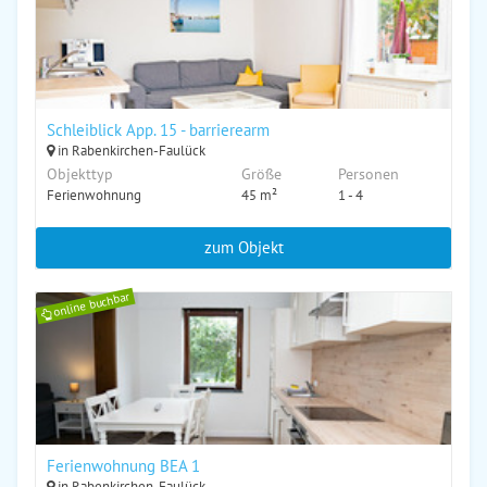
Schleiblick App. 15 - barrierearm
in Rabenkirchen-Faulück
Objekttyp
Größe
Personen
Ferienwohnung
45 m²
1 - 4
zum Objekt
online buchbar
Ferienwohnung BEA 1
in Rabenkirchen-Faulück