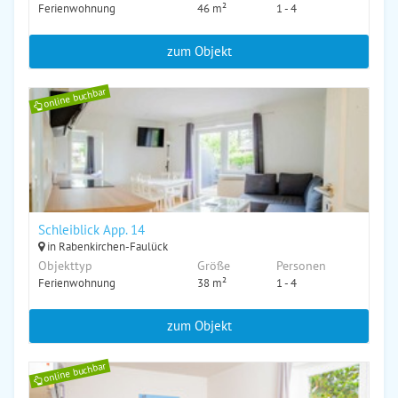
Ferienwohnung
46 m²
1 - 4
zum Objekt
online buchbar
Schleiblick App. 14
in Rabenkirchen-Faulück
Objekttyp
Größe
Personen
Ferienwohnung
38 m²
1 - 4
zum Objekt
online buchbar