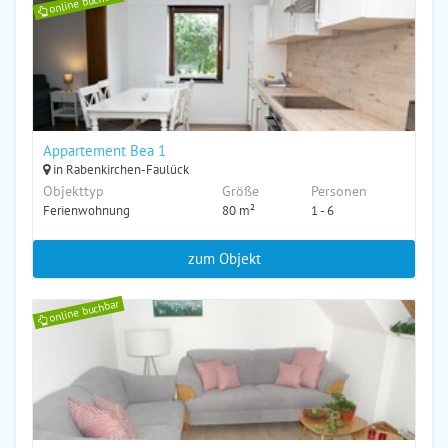
online buchbar
Appartement Bea 1
in Rabenkirchen-Faulück
Objekttyp
Größe
Personen
Ferienwohnung
80 m²
1 - 6
zum Objekt
online buchbar