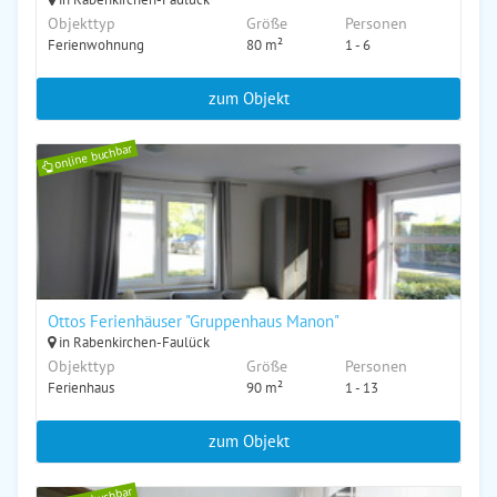
Objekttyp
Größe
Personen
Ferienwohnung
80 m²
1 - 6
zum Objekt
online buchbar
Ottos Ferienhäuser "Gruppenhaus Manon"
in Rabenkirchen-Faulück
Objekttyp
Größe
Personen
Ferienhaus
90 m²
1 - 13
zum Objekt