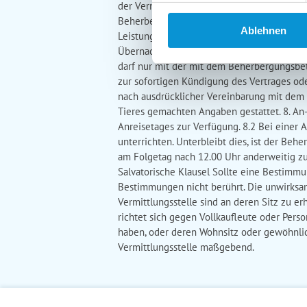
der Vermittlungsstelle die notwendigen Inf
Beherbergungsbetrieb (bei Übernachtungsle
Ablehnen
Leistungen unverzüglich anzuzeigen oder Ab
Übernachtungsleistungen), bzw. den Leistung
darf nur mit der mit dem Beherbergungsbe
zur sofortigen Kündigung des Vertrages od
nach ausdrücklicher Vereinbarung mit dem 
Tieres gemachten Angaben gestattet. 8. An-
Anreisetages zur Verfügung. 8.2 Bei einer 
unterrichten. Unterbleibt dies, ist der Be
am Folgetag nach 12.00 Uhr anderweitig zu b
Salvatorische Klausel Sollte eine Bestimm
Bestimmungen nicht berührt. Die unwirksam
Vermittlungsstelle sind an deren Sitz zu e
richtet sich gegen Vollkaufleute oder Pers
haben, oder deren Wohnsitz oder gewöhnlich
Vermittlungsstelle maßgebend.