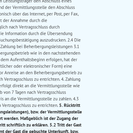
 Leistungsträger den Abschluss eines
nd der Vermittlungsstelle den Abschluss
isch über das Internet, per Post, per Fax,
it der Annahme durch die
lich nach Vertragsschluss durch
die Information durch die Übersendung
Buchungsbestätigung auszudrucken. 2.4 Die
. Zahlung bei Beherbergungsleistungen 3.1
bergungsbetrieb wie in den nachstehenden
r dem Aufenthaltsbeginn erfolgen, hat der
tlicher oder elektronischer Form) eine
vor Anreise an den Beherbergungsbetrieb zu
h Vertragsschluss zu entrichten. 4. Zahlung
folgt direkt an die Vermittlungsstelle wie
lb von 7 Tagen nach Vertragsschluss
 an die Vermittlungsstelle zu zahlen. 4.3
h Vertragsschluss zu entrichten.
5. Rücktritt
gsleistungen), bzw. der Vermittlungsstelle
ärt werden. Maßgeblich ist der Zugang der
 schriftlich zu erklären. 5.2 Tritt der Gast
t der Gast die gebuchte Unterkunft, bzw.