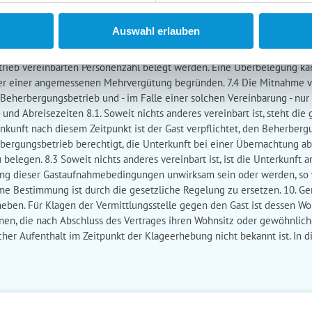
ormationen eingeholt werden. 7. Obliegenheiten des Gastes 7.1 Der Gast
istungen), bzw. dem Leistungsträger (bei sonstigen touristischen Lei
Auswahl erlauben
hilfe zu verlangen. 7.2 Die Mängelanzeige ist ausschließlich an den 
sträger (bei sonstigen touristischen Leistungen), nicht an die Vermittl
trieb vereinbarten Personenzahl belegt werden. Eine Überbelegung k
er einer angemessenen Mehrvergütung begründen. 7.4 Die Mitnahme von 
Beherbergungsbetrieb und - im Falle einer solchen Vereinbarung - nu
 und Abreisezeiten 8.1. Soweit nichts anderes vereinbart ist, steht di
Ankunft nach diesem Zeitpunkt ist der Gast verpflichtet, den Beherberg
herbergungsbetrieb berechtigt, die Unterkunft bei einer Übernachtung 
elegen. 8.3 Soweit nichts anderes vereinbart ist, ist die Unterkunft a
ung dieser Gastaufnahmebedingungen unwirksam sein oder werden, so 
e Bestimmung ist durch die gesetzliche Regelung zu ersetzen. 10. Ge
rheben. Für Klagen der Vermittlungsstelle gegen den Gast ist dessen W
onen, die nach Abschluss des Vertrages ihren Wohnsitz oder gewöhnlich
er Aufenthalt im Zeitpunkt der Klageerhebung nicht bekannt ist. In die