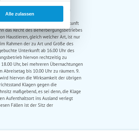
 ist verpflichtet, dem
stungen) Mängel der zu erbringenden
Alle zulassen
Beherbergungsbetrieb (bei
ungsstelle zu richten. 7.3 Die Unterkunft
ann das Recht des Beherbergungsbetriebes
Haustieren, gleich welcher Art, ist nur
r im Rahmen der zu Art und Größe des
e gebuchte Unterkunft ab 16.00 Uhr des
ungsbetrieb hiervon rechtzeitig zu
ab 18.00 Uhr, bei mehreren Übernachtungen
m Abreisetag bis 10.00 Uhr zu räumen. 9.
wird hiervon die Wirksamkeit der übrigen
richtsstand Klagen gegen die
ohnsitz maßgebend, es sei denn, die Klage
en Aufenthaltsort ins Ausland verlegt
sen Fällen ist der Sitz der