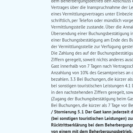
dem Beherbergungsbetrieb den Abschluss e
Vertrages über die Inanspruchnahme der Lei
eines Vermittlungsvertrages unter Einbezieh
schriftlich, per Telefon oder mündlich vo
Vermittlungsstelle zustande. Über die Anna
Übersendung einer Buchungsbestätigung inf
einer Buchungsbestätigung am Ende des Buc
der Vermittlungsstelle zur Verfügung gest
Die Zahlung des auf der Buchungsbestätig
Ziffern geregelt, soweit nichts anderes aus
Gast innerhalb von 7 Tagen nach Vertragssc
Anzahlung von 10% des Gesamtpreises an de
bezahlen. 3.3 Bei Buchungen, die kürzer als
bei sonstigen touristischen Leistungen 4.1
in den nachstehenden Ziffern geregelt, sowe
(Zugang der Buchungsbestätigung beim Gast 
Bei Buchungen, die kürzer als 7 Tage vor Be
/ Stornierung 5.1 Der Gast kann jederzeit
(bei sonstigen touristischen Leistungen) z
Rücktrittserklärung bei dem Beherbergungsbe
von einem mit dem Beherbergungsbetrieb, b