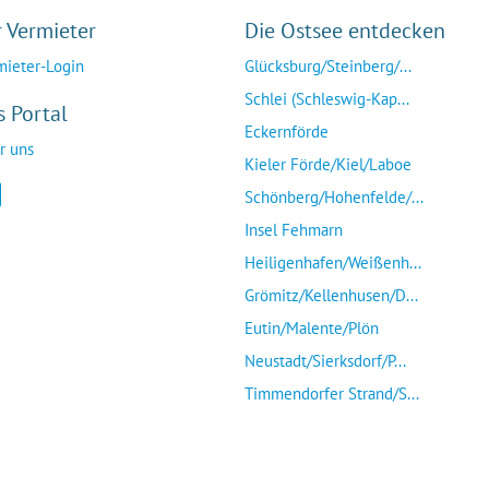
r Vermieter
Die Ostsee entdecken
mieter-Login
Glücksburg/Steinberg/...
Schlei (Schleswig-Kap...
s Portal
Eckernförde
r uns
Kieler Förde/Kiel/Laboe
Schönberg/Hohenfelde/...
Insel Fehmarn
Heiligenhafen/Weißenh...
Grömitz/Kellenhusen/D...
Eutin/Malente/Plön
Neustadt/Sierksdorf/P...
Timmendorfer Strand/S...