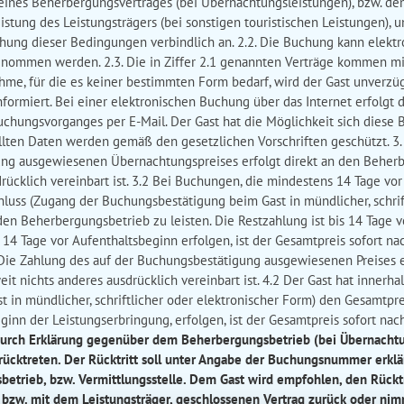
ines Beherbergungsvertrages (bei Übernachtungsleistungen), bzw. dem
stung des Leistungsträgers (bei sonstigen touristischen Leistungen), u
ung dieser Bedingungen verbindlich an. 2.2. Die Buchung kann elektron
rgenommen werden. 2.3. Die in Ziffer 2.1 genannten Verträge kommen m
hme, für die es keiner bestimmten Form bedarf, wird der Gast unverzüg
ormiert. Bei einer elektronischen Buchung über das Internet erfolgt 
hungsvorganges per E-Mail. Der Gast hat die Möglichkeit sich diese 
ellten Daten werden gemäß den gesetzlichen Vorschriften geschützt. 3
ung ausgewiesenen Übernachtungspreises erfolgt direkt an den Beher
drücklich vereinbart ist. 3.2 Bei Buchungen, die mindestens 14 Tage vo
hluss (Zugang der Buchungsbestätigung beim Gast in mündlicher, schrif
n Beherbergungsbetrieb zu leisten. Die Restzahlung ist bis 14 Tage 
 14 Tage vor Aufenthaltsbeginn erfolgen, ist der Gesamtpreis sofort nac
 Die Zahlung des auf der Buchungsbestätigung ausgewiesenen Preises er
it nichts anderes ausdrücklich vereinbart ist. 4.2 Der Gast hat innerha
in mündlicher, schriftlicher oder elektronischer Form) den Gesamtpreis
ginn der Leistungserbringung, erfolgen, ist der Gesamtpreis sofort nac
 durch Erklärung gegenüber dem Beherbergungsbetrieb (bei Übernachtun
urücktreten. Der Rücktritt soll unter Angabe der Buchungsnummer erkl
trieb, bzw. Vermittlungsstelle. Dem Gast wird empfohlen, den Rücktritt
zw. mit dem Leistungsträger, geschlossenen Vertrag zurück oder nimm