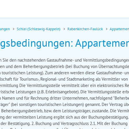
nungen
Schlei (Schleswig-Kappeln)
Rabenkirchen-Faulück
Appartemen
gsbedingungen: Appartemen
en Sie den nachstehenden Gastaufnahme- und Vermittlungsbedingungen
nen und dem Beherbergungsbetrieb (bei Buchung von Übernachtungsle
n touristischen Leistung). Zum anderen werden diese Gastaufnahme- u
lschaft für Tourismus-, Regional- und Stadtmarketing als Vermittler vo
ermittlung Die Vermittlungsstelle vermittelt über ein elektronisches 
tische Leistungen (z.B. Erlebnisangebote). Die Vermittlungsstelle erb
 im Namen und für Rechnung dritter Unternehmen, nachfolgend "Beherbe
äger" (bei sonstigen touristischen Leistungen) genannt. Der Vertrag 
Beherbergungsbetrieb, bzw. dem Leistungsträger, zustande. Die Vermit
fang der vermittelten Leistung ergibt sich aus der Buchungsbestätigun
der Bestätigung. 2. Buchung und Vertragsschluss 2.1. Mit der Buchung b