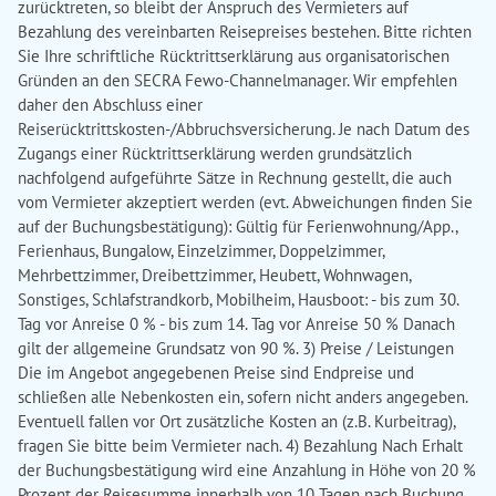
zurücktreten, so bleibt der Anspruch des Vermieters auf
Bezahlung des vereinbarten Reisepreises bestehen. Bitte richten
Sie Ihre schriftliche Rücktrittserklärung aus organisatorischen
Gründen an den SECRA Fewo-Channelmanager. Wir empfehlen
daher den Abschluss einer
Reiserücktrittskosten-/Abbruchsversicherung. Je nach Datum des
Zugangs einer Rücktrittserklärung werden grundsätzlich
nachfolgend aufgeführte Sätze in Rechnung gestellt, die auch
vom Vermieter akzeptiert werden (evt. Abweichungen finden Sie
auf der Buchungsbestätigung): Gültig für Ferienwohnung/App.,
Ferienhaus, Bungalow, Einzelzimmer, Doppelzimmer,
Mehrbettzimmer, Dreibettzimmer, Heubett, Wohnwagen,
Sonstiges, Schlafstrandkorb, Mobilheim, Hausboot: - bis zum 30.
Tag vor Anreise 0 % - bis zum 14. Tag vor Anreise 50 % Danach
gilt der allgemeine Grundsatz von 90 %. 3) Preise / Leistungen
Die im Angebot angegebenen Preise sind Endpreise und
schließen alle Nebenkosten ein, sofern nicht anders angegeben.
Eventuell fallen vor Ort zusätzliche Kosten an (z.B. Kurbeitrag),
fragen Sie bitte beim Vermieter nach. 4) Bezahlung Nach Erhalt
der Buchungsbestätigung wird eine Anzahlung in Höhe von 20 %
Prozent der Reisesumme innerhalb von 10 Tagen nach Buchung